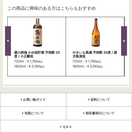
この商品に興味のある方はこちらもおすすめ
蔵の師魂 かめ壺貯蔵 芋焼酎 25
やきいも黒瀬 芋焼酎 25度 / 鹿
度 / 小正醸造
児島酒造
720ml：¥ 1,760
720ml：¥ 1,760
税込
税込
1800ml：¥ 3,190
1800ml：¥ 3,190
税込
税込
お買い物ガイド
送料について
包装について
領収書発行について
Ｑ＆Ａ