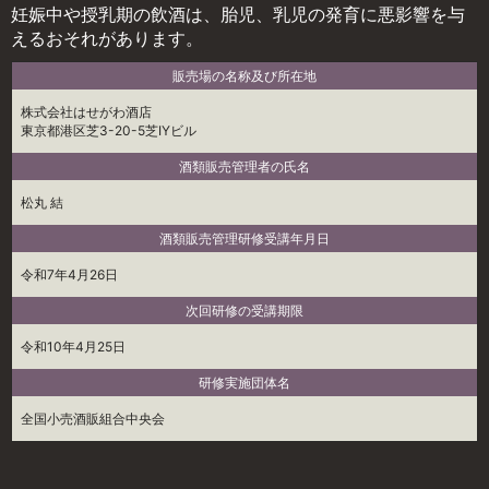
妊娠中や授乳期の飲酒は、胎児、乳児の発育に悪影響を与
えるおそれがあります。
販売場の名称及び所在地
株式会社はせがわ酒店
東京都港区芝3-20-5芝IYビル
酒類販売管理者の氏名
松丸 結
酒類販売管理研修受講年月日
令和7年4月26日
次回研修の受講期限
令和10年4月25日
研修実施団体名
全国小売酒販組合中央会