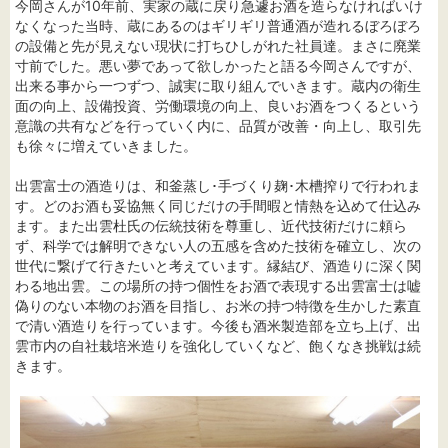
今岡さんが10年前、実家の蔵に戻り急遽お酒を造らなければいけ
なくなった当時、蔵にあるのはギリギリ普通酒が造れるぼろぼろ
の設備と先が見えない現状に打ちひしがれた社員達。まさに廃業
寸前でした。悪い夢であって欲しかったと語る今岡さんですが、
出来る事から一つずつ、誠実に取り組んでいきます。蔵内の衛生
面の向上、設備投資、労働環境の向上、良いお酒をつくるという
意識の共有などを行っていく内に、品質が改善・向上し、取引先
も徐々に増えていきました。
出雲富士の酒造りは、和釜蒸し･手づくり麹･木槽搾りで行われま
す。どのお酒も妥協無く同じだけの手間暇と情熱を込めて仕込み
ます。また出雲杜氏の伝統技術を尊重し、近代技術だけに頼ら
ず、科学では解明できない人の五感を含めた技術を確立し、次の
世代に繋げて行きたいと考えています。縁結び、酒造りに深く関
わる地出雲。この場所の持つ個性をお酒で表現する出雲富士は嘘
偽りのない本物のお酒を目指し、お米の持つ特徴を生かした素直
で清い酒造りを行っています。今後も酒米製造部を立ち上げ、出
雲市内の自社栽培米造りを強化していくなど、飽くなき挑戦は続
きます。