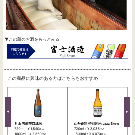
▼この蔵のお酒をもっとみる
この商品に興味のある方はこちらもおすすめ
月山 芳醇辛口純米
山丹正宗 特別純米 Jazz Brew
720ml：¥ 1,540
720ml：¥ 2,035
税込
税込
1800ml：¥ 2,860
1800ml：¥ 4,070
税込
税込