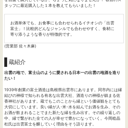
タッフに最近購入した１本を教えてもらいました！
お酒単体でも、お食事にも合わせられるイチオシの「出雲
富士」！比較的どんなジャンルでも合わせやすく、食材に
寄り添うような香りが特徴的です。
(営業部 佐々木麻)
蔵紹介
出雲の地で、富士山のように愛される日本一の出雲の地酒を造り
たい！
1939年創業の富士酒造は島根県出雲市にあります。同市内には縁
結びの神様で知られる有名な出雲大社、酒造りの神様が鎮まる佐
香神社があります。蔵でもこのことから縁という価値観をとても
大切にしています。良い縁が人･米･水を結んでお酒を生み、その
お酒が飲まれることでまた新たな縁を生み出す。その繰り返しの
中、縁で繋がれた全ての人が幸せで豊かになっていく。今岡稔晶
杜氏は出雲富士を醸していく理由をそう語ります。