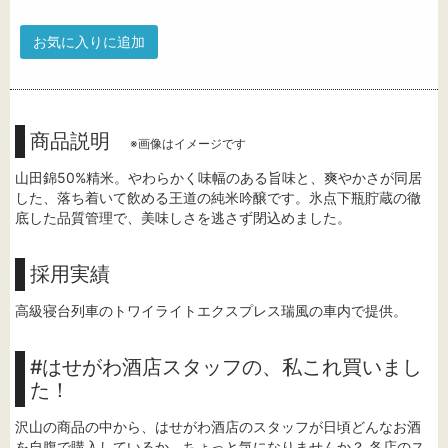
お気に入りに追加
商品説明
※画像はイメージです
山田錦50%精米。やわらかく味幅のある旨味と、爽やかさが同居
した、落ち着いて飲める王道の純米吟醸です。氷点下瓶貯蔵の徹
底した品質管理で、美味しさを逃さず閉込めました。
採用実績
高級寝台列車のトワイライトエクスプレス瑞風の車内で提供。
#はせがわ酒店スタッフの、私これ買いまし
た！
沢山の商品の中から、はせがわ酒店のスタッフが日頃どんなお酒
を自腹で購入しているか、ちょっと気になりませんか？ 各店のス