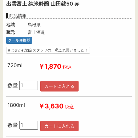
出雲富士 純米吟醸 山田錦50 赤
商品情報
地域
島根県
蔵元
富士酒造
クール便推奨
#はせがわ酒店スタッフの、私これ買いました！
720ml
￥1,870
税込
数量
カートに入れる
1800ml
￥3,630
税込
数量
カートに入れる