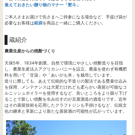
覚えておきたい贈り物のマナー「熨斗」
ご本人さまお届けで先さまへご持参になる場合など、手提げ袋が
必要なお客様は
紙袋
を商品と一緒にご購入ください。
蔵紹介
農業生産からの焼酎づくり
天保5年、1834年創業。自然で環境にやさしい焼酎造りを目指
し、農業生産法人アグリカンパニーを設立。農薬を使わず有機肥
料を用いて「甘藷」や「あいがも米」を栽培しています。
造りに際しても、あえて伝統的な手造りの製法である甕壷仕込み
を採用、メンテナンスは大変だけれども柔らかい蒸留が可能なコ
ルニッシュボイラーを使用するなど、良いところをより掘り下げ
ることで新しい焼酎を生み出すのが京屋酒造の酒造りです。近年
はその蒸留技術を応用したクラフトジンも手掛けるなど、伝統文
化の継承と革新により新たな蒸留酒の可能性が広がっています。