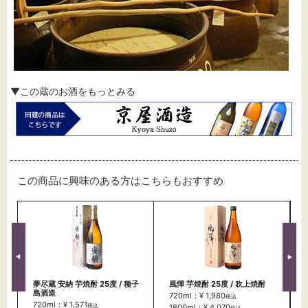
▼この蔵のお酒をもっとみる
この商品に興味のある方はこちらもおすすめ
夢尽蔵 安納 芋焼酎 25度 / 種子
風憚 芋焼酎 25度 / 吹上焼酎
島酒造
720ml：¥ 1,980
税込
720ml：¥ 1,571
税込
1800ml：¥ 4,070
税込