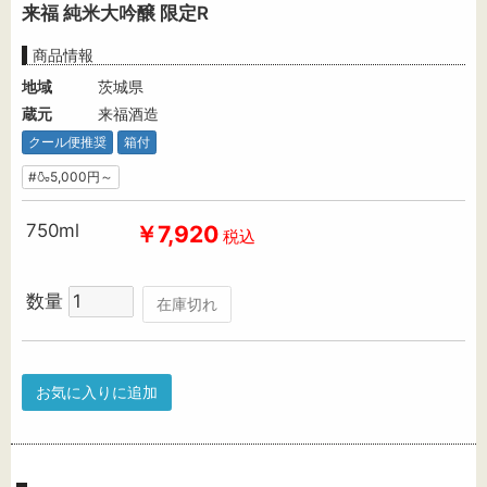
来福 純米大吟醸 限定R
商品情報
地域
茨城県
蔵元
来福酒造
クール便推奨
箱付
#🍶5,000円～
750ml
￥7,920
税込
数量
在庫切れ
お気に入りに追加