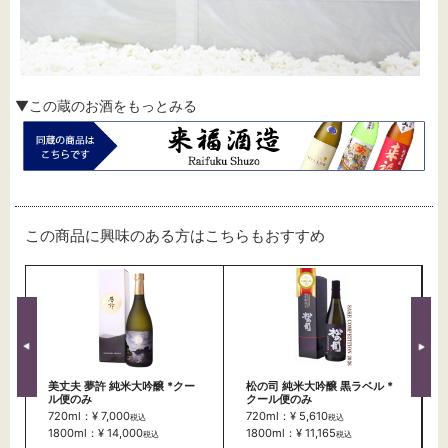
▼この蔵のお酒をもっとみる
この商品に興味のある方はこちらもおすすめ
美丈夫 夢許 純米大吟醸 *クー
松の司 純米大吟醸 黒ラベル *
ル便のみ
クール便のみ
720ml：¥ 7,000
720ml：¥ 5,610
税込
税込
1800ml：¥ 14,000
1800ml：¥ 11,165
税込
税込