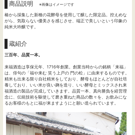
商品説明
※画像はイメージです
椿から採集した新種の花酵母を使用して醸した限定品。控えめな
がら、気取らない優美さを感じさせ、端正で美しいという印象の
純米大吟醸です。
蔵紹介
三百年、品質一本。
来福酒造は享保元年、1716年創業。創業当時からの銘柄「来福」
は、俳句の「福や来む 笑う上戸の 門の松」に由来するものです。
精米も出来る限り自社精米をしており、酵母もほとんどが自社培
養しており、いい米が良い麹を造り、いい酵母とミックスされ来
福酒造の製品が完成していきます。品質一本、真向勝負を経営理
念に、伝統技術を駆使して磨き重ねた商品の数々を、お飲みにな
るお客様のもとに福が来ますようにと願い造られています。