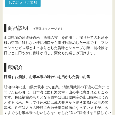
お気に入りに追加
商品説明
※画像はイメージです
山口県産の酒造好適米「西都の雫」を使用し、搾りたてのお酒を
極力空気に触れない様に槽口から直接瓶詰めした一本です。フレ
ッシュなガス感とすっきりとした旨味とシャープな酸、開栓後は
日ごとに円やかに旨味が増し、変化もお楽しみ頂けます。
蔵紹介
目指すお酒は、お米本来の味わいを活かした旨いお酒
明治34年に山口県の萩市にて創業。清流阿武川の下流の三角州に
開けた萩の町は、日本海に面し海の幸・山の幸に恵まれたところ
です。長陽福娘のもととなる原料は山口県内産の山田錦をはじめ
とするお米、そして仕込水には蔵の井戸から湧き出る阿武川の伏
流水。近年は人々の嗜好に合わせ辛口傾向になっていますが、あ
くまでもお米本来のおいしさを生かした"旨い"酒造りを目指してい