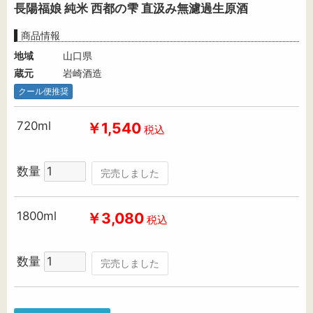
長陽福娘 純米 西都の雫 直汲み無濾過生原酒
商品情報
地域
山口県
蔵元
岩崎酒造
クール便推奨
720ml
￥1,540
税込
数量
完売しました
1800ml
￥3,080
税込
数量
完売しました