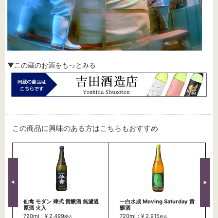
▼この蔵のお酒をもっとみる
この商品に興味のある方はこちらもおすすめ
仙禽 モダン 肆式 貴醸酒 無濾過
一白水成 Moving Saturday 貴
原酒 火入
醸酒
720ml：¥ 2,499
720ml：¥ 2,915
税込
税込