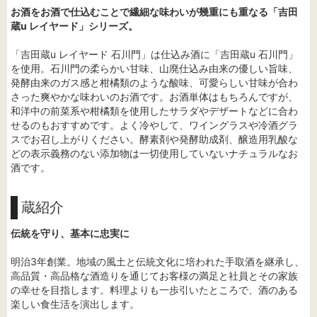
お酒をお酒で仕込むことで繊細な味わいが幾重にも重なる「吉田
蔵u レイヤード」シリーズ。
「吉田蔵u レイヤード 石川門」は仕込み酒に「吉田蔵u 石川門」
を使用。石川門の柔らかい甘味、山廃仕込み由来の優しい旨味、
発酵由来のガス感と柑橘類のような酸味、可愛らしい甘味が合わ
さった爽やかな味わいのお酒です。お酒単体はもちろんですが、
和洋中の前菜系や柑橘類を使用したサラダやデザートなどに合わ
せるのもおすすめです。よく冷やして、ワイングラスや冷酒グラ
スでお召し上がりください。酵素剤や発酵助成剤、醸造用乳酸な
どの表示義務のない添加物は一切使用していないナチュラルなお
酒です。
蔵紹介
伝統を守り、基本に忠実に
明治3年創業。地域の風土と伝統文化に培われた手取酒を継承し、
高品質・高品格な酒造りを通じてお客様の満足と社員とその家族
の幸せを目指します。料理よりも一歩引いたところで、酒のある
楽しい食生活を演出します。