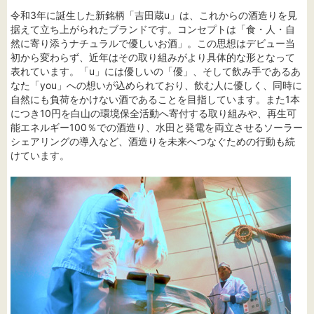
令和3年に誕生した新銘柄「吉田蔵u」は、これからの酒造りを見
据えて立ち上がられたブランドです。コンセプトは「食・人・自
然に寄り添うナチュラルで優しいお酒」。この思想はデビュー当
初から変わらず、近年はその取り組みがより具体的な形となって
表れています。「u」には優しいの「優」、そして飲み手であるあ
なた「you」への想いが込められており、飲む人に優しく、同時に
自然にも負荷をかけない酒であることを目指しています。また1本
につき10円を白山の環境保全活動へ寄付する取り組みや、再生可
能エネルギー100％での酒造り、水田と発電を両立させるソーラー
シェアリングの導入など、酒造りを未来へつなぐための行動も続
けています。