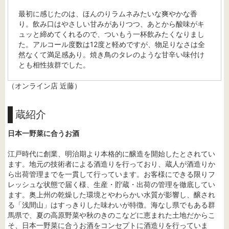
最初に感じたのは、ほんのりラムネみたいな爽やかな香
り。飲み口はやさしい甘みがありつつ、あとから酸味がキ
ュッと締めてくれるので、ついもう一杯飲みたくなりまし
た。アルコール度数は12度と軽めですが、物足りなさは全
然なくて満足感あり。焼き鳥のタレのような甘辛い味付け
とも相性抜群でした。
（オンライン店 近藤）
蔵紹介
日本一野菜に合うお酒
江戸時代に創業、明治期より本格的に醸造を開始したとされてい
ます。地元の技術者による酒造りを行っており、蔵人が酒造りか
ら出荷管理までを一貫して行っています。お客様にできる限りフ
レッシュな状態で届く様、生産・貯蔵・出荷の管理を徹底してい
ます。奥上州の乾燥した環境とやわらかい水質が影響し、醸され
る「浅間山」はすっきりした味わいが特徴。海なし県でもある群
馬県で、夏の高原野菜や秋のきのこなどに恵まれた土地だからこ
そ、日本一野菜に合うお酒をコンセプトに酒造りを行っていま