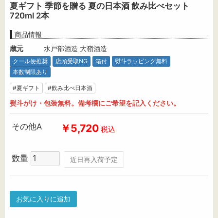
夏ギフト 季節を贈る 夏の日本酒 飲み比べセット
720ml 2本
商品情報
蔵元
水戸部酒造 大嶺酒造
クール便推奨
店頭受取NG
箱付
熨斗ラッピング無料
本数制限あり
#夏ギフト
#飲み比べ日本酒
熨斗がけ・包装無料。備考欄にご希望を記入ください。
その他A
￥5,720
税込
数量
近日再入荷予定
お気に入りに追加