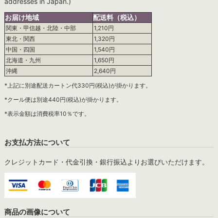
addresses in Japan.)
お届け地域
配送料（税込）
関東・甲信越・北陸・中部
1,210円
東北・関西
1,320円
中国・四国
1,540円
北海道・九州
1,650円
沖縄
2,640円
*上記に別途配送カートン代330円(税込)が掛かります。
*クール便は別途440円(税込)が掛かります。
*表示金額は消費税率10％です。
お支払方法について
クレジットカード・代金引換・銀行振込よりお選びいただけます。
商品の画像について