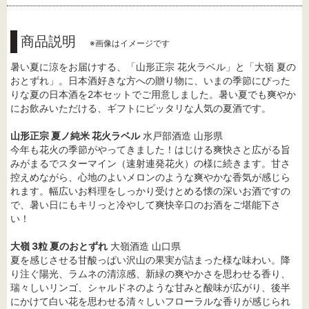
商品説明
※画像はイメージです
暑い夏に涼をお届けする、「山形正宗 花火ラベル」と「大嶺 夏の
おとずれ」。日本酒好きな方への贈り物に、いまの季節にぴった
りな夏の日本酒を2本セットでご用意しました。暑い夏でも爽やか
にお飲みいただける、ギフトにピッタリな人気の夏酒です。
山形正宗 夏ノ純米 花火ラベル
水戸部酒造 山形県
今年も花火の季節がやってきました！はじける爽快さと広がる旨
みがまるでスターマイン（速射連発花火）の様に続きます。甘さ
控えめながら、心地のよいメロンのような爽やかな香気が感じら
れます。幅広いお料理をしっかり受けとめる懐の深いお酒ですの
で、暑い日にもキリっと冷やして爽快辛口のお酒をご堪能下さ
い！
大嶺 3粒 夏のおとずれ
大嶺酒造 山口県
夏を感じさせる甘酸っぱい沢山の果実が詰まった様な味わい。降
り注ぐ陽光、ラムネの清涼感、新緑の爽やかさを思わせる香り、
瑞々しいリンゴ、シャルドネのような甘みと酸味が広がり、後半
にかけて白い花を思わせる清々しいフローラルな香りが感じられ