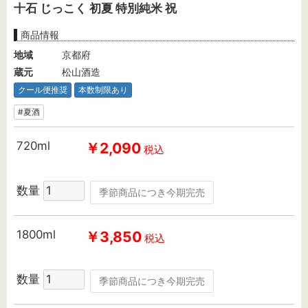
十石 じっこく 初夏 特別純米 祝
商品情報
地域
京都府
蔵元
松山酒造
クール便推奨
本数制限あり
#夏酒
720ml
￥2,090
税込
数量
季節商品につき今期完売
1800ml
￥3,850
税込
数量
季節商品につき今期完売