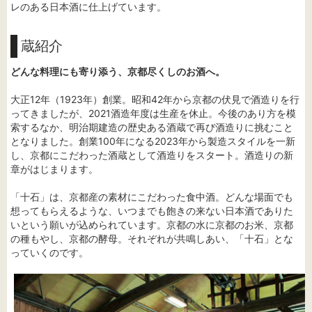
レのある日本酒に仕上げています。
蔵紹介
どんな料理にも寄り添う、京都尽くしのお酒へ。
大正12年（1923年）創業。昭和42年から京都の伏見で酒造りを行
ってきましたが、2021酒造年度は生産を休止。今後のあり方を模
索するなか、明治期建造の歴史ある酒蔵で再び酒造りに挑むこと
となりました。創業100年になる2023年から製造スタイルを一新
し、京都にこだわった酒蔵として酒造りをスタート。酒造りの新
章がはじまります。
「十石」は、京都産の素材にこだわった食中酒。どんな場面でも
想ってもらえるような、いつまでも飽きの来ない日本酒でありた
いという願いが込められています。京都の水に京都のお米、京都
の種もやし、京都の酵母。それぞれが共鳴しあい、「十石」とな
っていくのです。