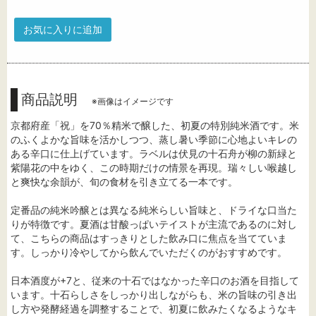
お気に入りに追加
商品説明
※画像はイメージです
京都府産「祝」を70％精米で醸した、初夏の特別純米酒です。米
のふくよかな旨味を活かしつつ、蒸し暑い季節に心地よいキレの
ある辛口に仕上げています。ラベルは伏見の十石舟が柳の新緑と
紫陽花の中をゆく、この時期だけの情景を再現。瑞々しい喉越し
と爽快な余韻が、旬の食材を引き立てる一本です。
定番品の純米吟醸とは異なる純米らしい旨味と、ドライな口当た
りが特徴です。夏酒は甘酸っぱいテイストが主流であるのに対し
て、こちらの商品はすっきりとした飲み口に焦点を当てていま
す。しっかり冷やしてから飲んでいただくのがおすすめです。
日本酒度が+7と、従来の十石ではなかった辛口のお酒を目指して
います。十石らしさをしっかり出しながらも、米の旨味の引き出
し方や発酵経過を調整することで、初夏に飲みたくなるようなキ