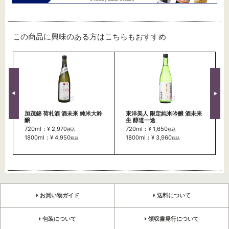
この商品に興味のある方はこちらもおすすめ
加茂錦 荷札酒 酒未来 純米大吟
東洋美人 限定純米吟醸 酒未来
醸
生 醇道一途
720ml：¥ 2,970
720ml：¥ 1,650
税込
税込
1800ml：¥ 4,950
1800ml：¥ 3,960
税込
税込
お買い物ガイド
送料について
包装について
領収書発行について