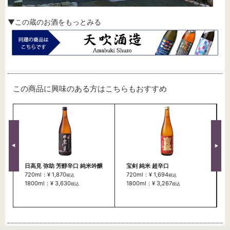
▼この蔵のお酒をもっとみる
この商品に興味のある方はこちらもおすすめ
日高見 弥助 芳醇辛口 純米吟醸
宝剣 純米 超辛口
720ml：¥ 1,870
720ml：¥ 1,694
税込
税込
1800ml：¥ 3,630
1800ml：¥ 3,267
税込
税込