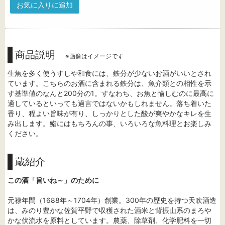
お気に入りに追加
商品説明
※画像はイメージです
生魚を多く使うすしや和食には、鉄分が少ないお酒がいいとされ
ています。こちらのお酒に含まれる鉄分は、魚介類との相性を示
す基準値のなんと200分の1。すなわち、お魚と愉しむのに最高に
適しているといっても過言ではないかもしれません。落ち着いた
香り、程よい旨味が有り、しっかりとした酸が爽やかなキレを生
み出します。鮨にはもちろんの事、いろいろな魚料理とお楽しみ
ください。
蔵紹介
この酒「旨いね～」のために
元禄年間（1688年～1704年）創業。300年の歴史を持つ天吹酒造
は、みのり豊かな佐賀平野で収穫された酒米と背振山系のまろや
かな伏流水を原料としています。農薬、除草剤、化学肥料を一切