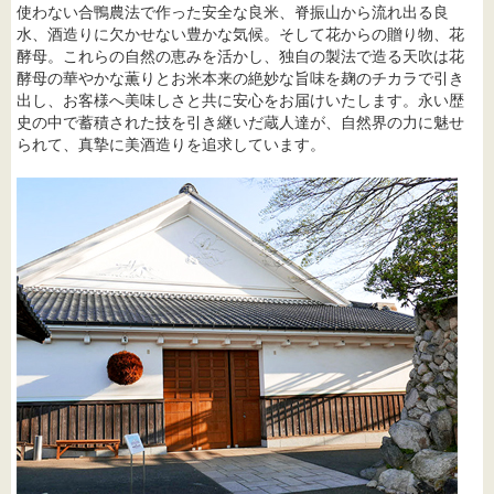
使わない合鴨農法で作った安全な良米、脊振山から流れ出る良
水、酒造りに欠かせない豊かな気候。そして花からの贈り物、花
酵母。これらの自然の恵みを活かし、独自の製法で造る天吹は花
酵母の華やかな薫りとお米本来の絶妙な旨味を麹のチカラで引き
出し、お客様へ美味しさと共に安心をお届けいたします。永い歴
史の中で蓄積された技を引き継いだ蔵人達が、自然界の力に魅せ
られて、真摯に美酒造りを追求しています。