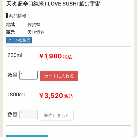
天吹 超辛口純米 I LOVE SUSHI 鮨は宇宙
商品情報
地域
佐賀県
蔵元
天吹酒造
クール便推奨
720ml
￥1,980
税込
数量
カートに入れる
1800ml
￥3,520
税込
数量
完売しました