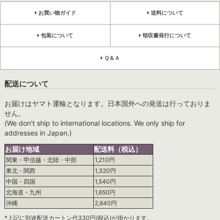
お買い物ガイド
送料について
包装について
領収書発行について
Ｑ＆Ａ
配送について
お届けはヤマト運輸となります。日本国外への発送は行っておりま
せん。
(We don't ship to international locations. We only ship for
addresses in Japan.)
お届け地域
配送料（税込）
関東・甲信越・北陸・中部
1,210円
東北・関西
1,320円
中国・四国
1,540円
北海道・九州
1,650円
沖縄
2,640円
*上記に別途配送カートン代330円(税込)が掛かります。