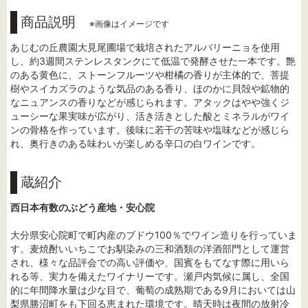
商品説明
※画像はイメージです
あじむの丘農園大見尾圃場で栽培されたアルバリーニョを使用
し、約3週間ステンレスタンクにて低温で発酵させた一本です。艶
のある黄色に、ストーンフルーツや柑橘の香りが主体的で、菩提
樹やスイカズラのような気品のある香り、ほのかに貝殻や鉱物的
なニュアンスの香りなどが感じられます。アタックはやや強くジ
ューシーな果実味が広がり、活き活きとした酸とミネラルがワイ
ンの骨格を作っています。後味に若干の苦味や塩味などが感じら
れ、奥行きのある味わいが楽しめる辛口の白ワインです。
蔵紹介
西日本有数のぶどう産地・安心院
大分県安心院町で町内産のブドウ100％でワイン造りを行っていま
す。麦焼酎いいちこでお馴染みの三和酒類の洋酒部門として運営
され、様々な品評会での高い評価や、国賓をもてなす際に用いら
れる等、実力を備えたワイナリーです。瀬戸内気候に属し、全国
的に年間降水量は少な目で、葡萄の成熟期である9月においては山
梨県勝沼町をも下回る恵まれた環境です。晴天時は夜間の放射冷