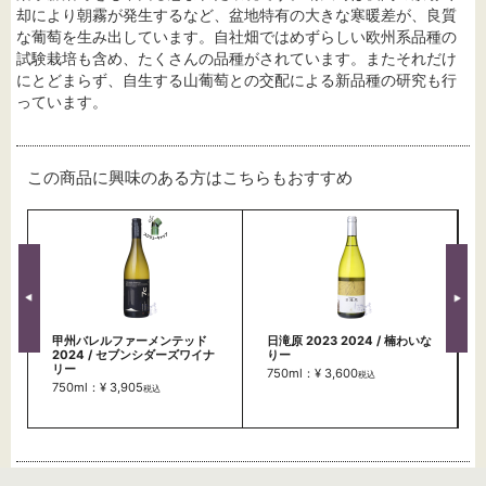
却により朝霧が発生するなど、盆地特有の大きな寒暖差が、良質
な葡萄を生み出しています。自社畑ではめずらしい欧州系品種の
試験栽培も含め、たくさんの品種がされています。またそれだけ
にとどまらず、自生する山葡萄との交配による新品種の研究も行
っています。
この商品に興味のある方はこちらもおすすめ
甲州バレルファーメンテッド
日滝原 2023 2024 / 楠わいな
2024 / セブンシダーズワイナ
りー
リー
750ml：¥ 3,600
税込
750ml：¥ 3,905
税込