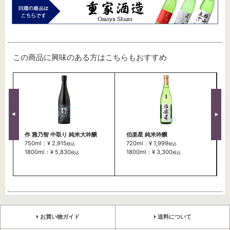
この商品に興味のある方はこちらもおすすめ
作 雅乃智 中取り 純米大吟醸
伯楽星 純米吟醸
750ml：¥ 2,915
720ml：¥ 1,999
税込
税込
1800ml：¥ 5,830
1800ml：¥ 3,300
税込
税込
お買い物ガイド
送料について