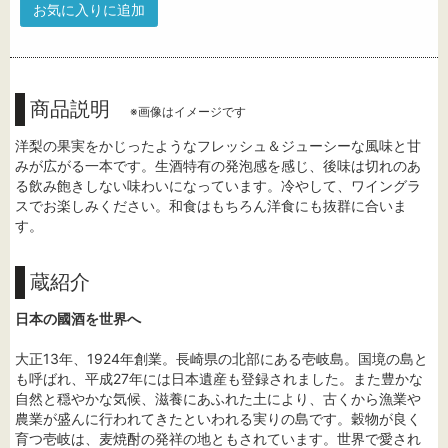
お気に入りに追加
商品説明
※画像はイメージです
洋梨の果実をかじったようなフレッシュ＆ジューシーな風味と甘
みが広がる一本です。生酒特有の発泡感を感じ、後味は切れのあ
る飲み飽きしない味わいになっています。冷やして、ワイングラ
スでお楽しみください。和食はもちろん洋食にも抜群に合いま
す。
蔵紹介
日本の國酒を世界へ
大正13年、1924年創業。長崎県の北部にある壱岐島。国境の島と
も呼ばれ、平成27年には日本遺産も登録されました。また豊かな
自然と穏やかな気候、滋養にあふれた土により、古くから漁業や
農業が盛んに行われてきたといわれる実りの島です。穀物が良く
育つ壱岐は、麦焼酎の発祥の地ともされています。世界で愛され