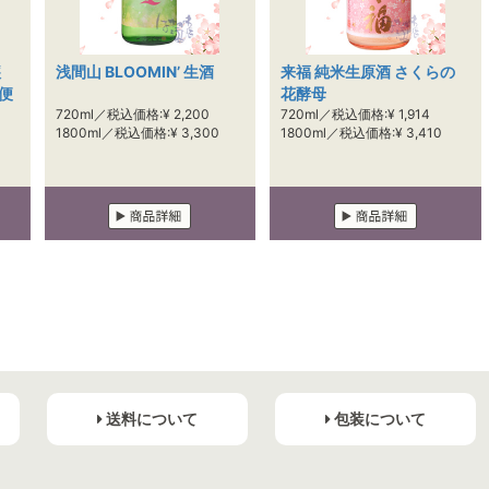
醸
浅間山 BLOOMIN’ 生酒
来福 純米生原酒 さくらの
便
花酵母
720ml／税込価格:¥ 2,200
720ml／税込価格:¥ 1,914
1800ml／税込価格:¥ 3,300
1800ml／税込価格:¥ 3,410
送料について
包装について