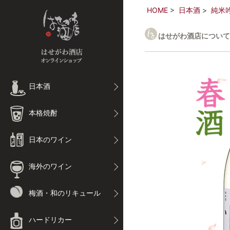
HOME
日本酒
純米
はせがわ酒店について
日本酒
本格焼酎
日本のワイン
海外のワイン
梅酒・和のリキュール
ハードリカー