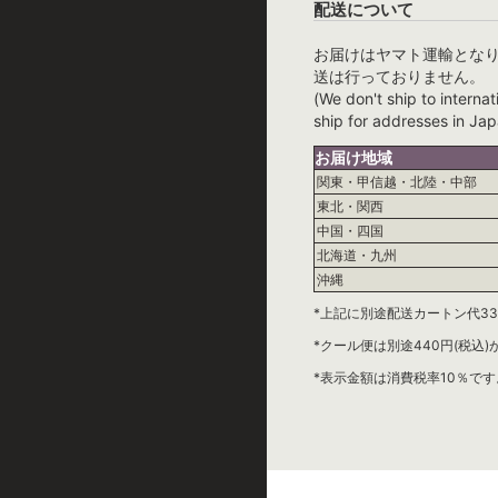
配送について
お届けはヤマト運輸とな
送は行っておりません。
(We don't ship to internat
ship for addresses in Jap
お届け地域
関東・甲信越・北陸・中部
東北・関西
中国・四国
北海道・九州
沖縄
*上記に別途配送カートン代33
*クール便は別途440円(税込
*表示金額は消費税率10％です