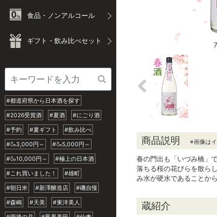
食品・ノンアルコール
ギフト・飲み比べセット
#都道府県から日本酒を探す
#2026受賞酒
#夏酒
#にごり酒
#予約
#夏ギフト
#飲み比べ
商品説明
※画像は
#🍶3,000円～
#🍶5,000円～
春の門出も「いづみ橋」
#🍶10,000円～
#極上の日本酒
落ちる桜の花びらを散らし
#これ買いました！
#雄町
み水が硬水であることか
#朝日米
#新澤醸造店
#磯自慢
#森嶋
#天美
#東洋美人
蔵紹介
#雨後の月
#鳳凰美田
#仙禽