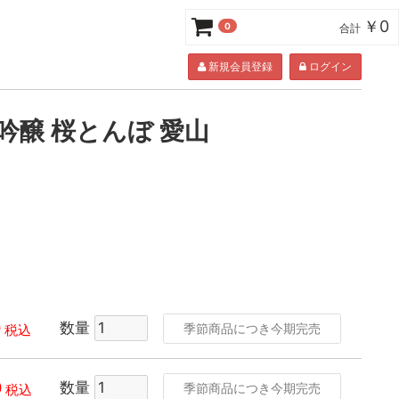
￥0
0
合計
新規会員登録
ログイン
吟醸 桜とんぼ 愛山
0
数量
季節商品につき今期完売
税込
0
数量
季節商品につき今期完売
税込