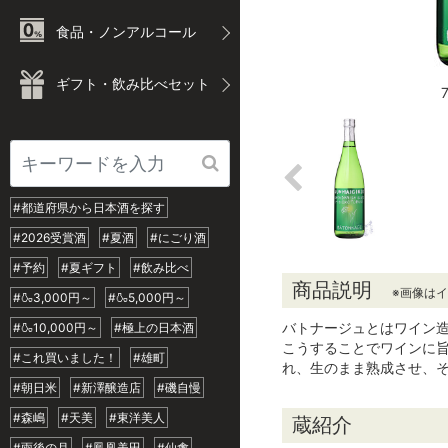
食品・ノンアルコール
ギフト・飲み比べセット
#都道府県から日本酒を探す
#2026受賞酒
#夏酒
#にごり酒
#予約
#夏ギフト
#飲み比べ
商品説明
※画像は
#🍶3,000円～
#🍶5,000円～
バトナージュとはワイン
#🍶10,000円～
#極上の日本酒
こうすることでワインに
#これ買いました！
#雄町
れ、生のまま熟成させ、
#朝日米
#新澤醸造店
#磯自慢
#森嶋
#天美
#東洋美人
蔵紹介
#雨後の月
#鳳凰美田
#仙禽