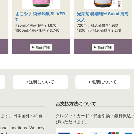
よこやま 純米吟醸 SILVER
光栄菊 特別純米 Sukai 清海
7
火入
720ml／税込価格:¥ 1,870
720ml／税込価格:¥ 1,980
1800ml／税込価格:¥ 3,740
1800ml／税込価格:¥ 3,278
送料について
包装について
お支払方法について
ります。日本国外への発
クレジットカード・代金引換・銀行振込
びいただけます。
ional locations. We only
an.)