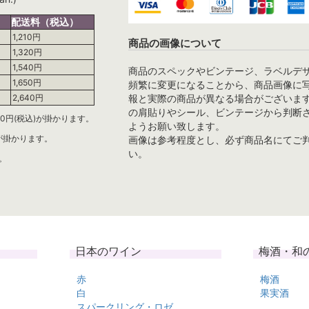
配送料（税込）
1,210円
商品の画像について
1,320円
1,540円
商品のスペックやビンテージ、ラベルデ
1,650円
頻繁に変更になることから、商品画像に
報と実際の商品が異なる場合がございま
2,640円
の肩貼りやシール、ビンテージから判断
0円(税込)が掛かります。
ようお願い致します。
)が掛かります。
画像は参考程度とし、必ず商品名にてご
い。
。
日本のワイン
梅酒・和
赤
梅酒
白
果実酒
スパークリング・ロゼ