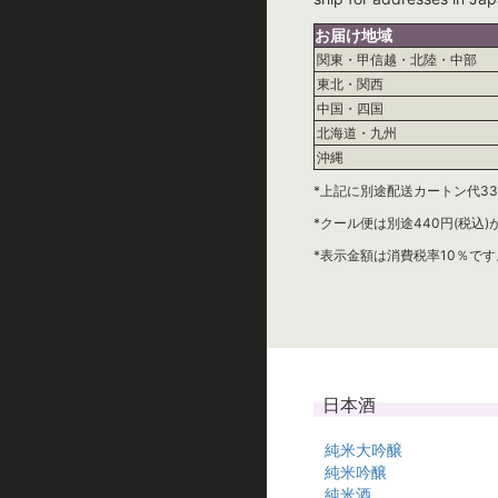
お届け地域
関東・甲信越・北陸・中部
東北・関西
中国・四国
北海道・九州
沖縄
*上記に別途配送カートン代33
*クール便は別途440円(税込
*表示金額は消費税率10％です
日本酒
純米大吟醸
純米吟醸
純米酒