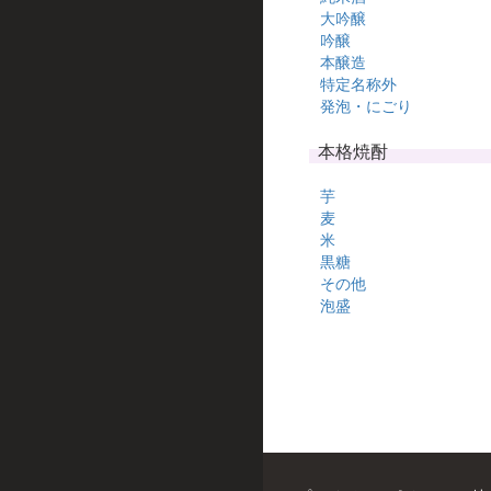
大吟醸
吟醸
本醸造
特定名称外
発泡・にごり
本格焼酎
芋
麦
米
黒糖
その他
泡盛