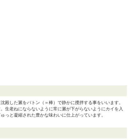
に沈殿した澱をバトン（＝棒）で静かに攪拌する事をいいます。
す。生老ねにならないように常に澱が下がらないようにカイを入
ぎゅっと凝縮された豊かな味わいに仕上がっています。