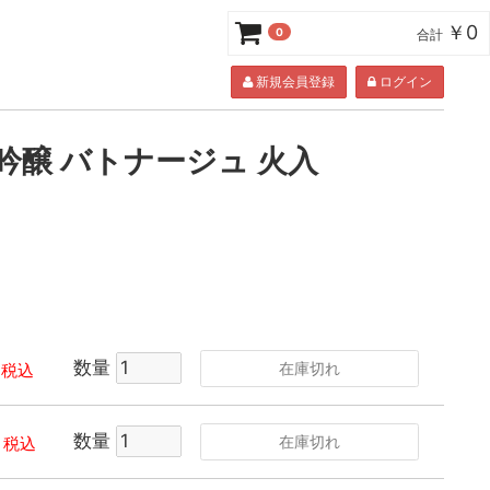
￥0
0
合計
新規会員登録
ログイン
吟醸 バトナージュ 火入
数量
在庫切れ
税込
数量
在庫切れ
税込