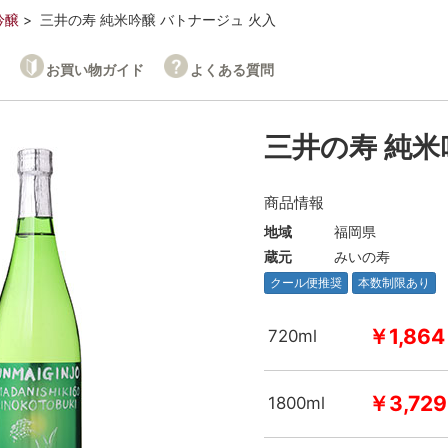
吟醸
三井の寿 純米吟醸 バトナージュ 火入
お買い物ガイド
よくある質問
三井の寿 純米
商品情報
地域
福岡県
蔵元
みいの寿
クール便推奨
本数制限あり
￥1,864
720ml
￥3,729
1800ml