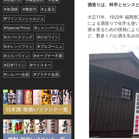
酒造りは、科学とセンス
#加茂錦
#雅楽代
#上喜元
大正11年、1922年 
#ワインコンシェルジュ
による酒造りで化学も使
#Special Price
#シャンパーニュ
酒を造るための情熱によ
ど、数多くのお酒を生み
#スパークリング
#ロゼワイン
#オレンジワイン
#ブルゴーニュ
#コスパワイン
#オープナー不要
#日本ワイン
#ウイスキー
#シルバー会員
#プラチナ会員