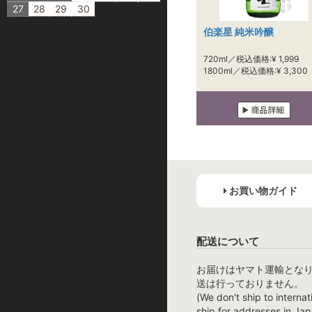
27
28
29
30
伯楽星 純米吟醸
720ml／税込価格:¥ 1,999
1800ml／税込価格:¥ 3,300
お買い物ガイド
配送について
お届けはヤマト運輸とな
送は行っておりません。
(We don't ship to internat
ship for addresses in Jap