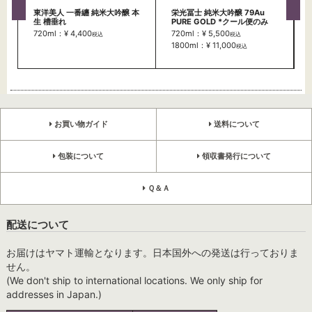
東洋美人 一番纏 純米大吟醸 本
栄光冨士 純米大吟醸 79Au
生 槽垂れ
PURE GOLD *クール便のみ
720ml：¥ 4,400
720ml：¥ 5,500
税込
税込
1800ml：¥ 11,000
税込
お買い物ガイド
送料について
包装について
領収書発行について
Ｑ＆Ａ
配送について
お届けはヤマト運輸となります。日本国外への発送は行っておりま
せん。
(We don't ship to international locations. We only ship for
addresses in Japan.)