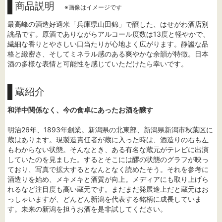
商品説明
※画像はイメージです
最高峰の酒造好適米「兵庫県山田錦」で醸した、はせがわ酒店別
誂品です。原酒でありながらアルコール度数は13度と軽やかで、
繊細な香りとやさしい口当たりが心地よく広がります。静謐な品
格と緻密さ、そしてミネラル感のある爽やかな余韻が特徴。日本
酒の多様な表情と可能性を感じていただけたら幸いです。
蔵紹介
和洋中関係なく、今の食卓にあったお酒を醸す
明治26年、1893年創業。新潟県の北東部、新潟県新潟市秋葉区に
蔵はあります。現製造責任者が蔵に入った時は、酒造りの右も左
もわからない状態。そんなとき、ある有名な蔵元がテレビに出演
していたのを見ました。するとそこには醪の状態のグラフが映っ
ており、写真で拡大するとなんとなく読めたそう。それを参考に
酒造りを始め、メキメキと酒質が向上。メディアにも取り上げら
れるなど注目度も高い蔵元です。まだまだ発展途上だと蔵元はお
っしゃいますが、どんどん新潟を代表する銘柄に成長していま
す。未来の新潟を担うお酒を是非試してください。