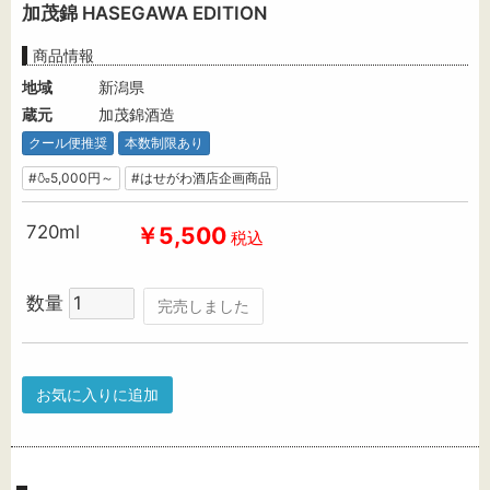
加茂錦 HASEGAWA EDITION
商品情報
地域
新潟県
蔵元
加茂錦酒造
クール便推奨
本数制限あり
#🍶5,000円～
#はせがわ酒店企画商品
720ml
￥5,500
税込
数量
完売しました
お気に入りに追加