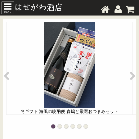
MENU
冬ギフト 海風の晩酌便 森嶋と厳選おつまみセット