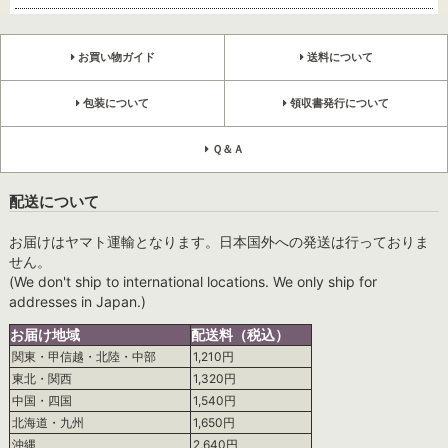
お買い物ガイド
送料について
包装について
領収書発行について
Ｑ＆Ａ
配送について
お届けはヤマト運輸となります。日本国外への発送は行っておりま
せん。
(We don't ship to international locations. We only ship for
addresses in Japan.)
お届け地域
配送料（税込）
関東・甲信越・北陸・中部
1,210円
東北・関西
1,320円
中国・四国
1,540円
北海道・九州
1,650円
沖縄
2,640円