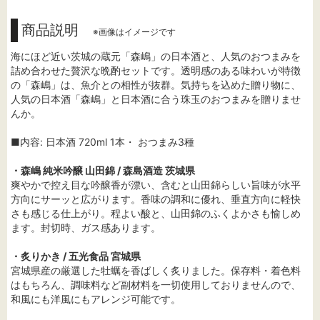
商品説明
※画像はイメージです
海にほど近い茨城の蔵元「森嶋」の日本酒と、人気のおつまみを
詰め合わせた贅沢な晩酌セットです。透明感のある味わいが特徴
の「森嶋」は、魚介との相性が抜群。気持ちを込めた贈り物に、
人気の日本酒「森嶋」と日本酒に合う珠玉のおつまみを贈りませ
んか。
■内容: 日本酒 720ml 1本・ おつまみ3種
・森嶋 純米吟醸 山田錦 / 森島酒造 茨城県
爽やかで控え目な吟醸香が漂い、含むと山田錦らしい旨味が水平
方向にサーッと広がります。香味の調和に優れ、垂直方向に軽快
さも感じる仕上がり。程よい酸と、山田錦のふくよかさも愉しめ
ます。封切時、ガス感あります。
・炙りかき / 五光食品 宮城県
宮城県産の厳選した牡蠣を香ばしく炙りました。保存料・着色料
はもちろん、調味料など副材料を一切使用しておりませんので、
和風にも洋風にもアレンジ可能です。