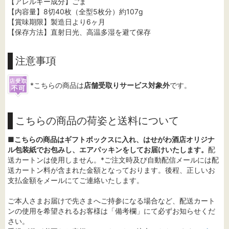
【アレルギー成分】ごま
【内容量】8切40枚（全型5枚分）約107g
【賞味期限】製造日より6ヶ月
【保存方法】直射日光、高温多湿を避て保存
注意事項
*こちらの商品は
店舗受取りサービス対象外
です。
こちらの商品の荷姿と送料について
■
こちらの商品はギフトボックスに入れ、はせがわ酒店オリジナ
ル包装紙でお包みし、エアパッキンをしてお届けいたします。
配
送カートンは使用しません。*ご注文時及び自動配信メールには配
送カートン料が含まれた金額となっております。後程、正しいお
支払金額をメールにてご連絡いたします。
ご本人さまお届けで先さまへご持参になる場合など、配送カート
ンの使用を希望されるお客様は「備考欄」にて必ずお知らせくだ
さい。