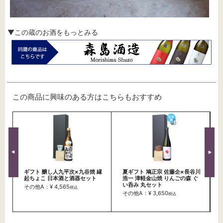
▼この蔵のお酒をもっとみる
この商品に興味のある方はこちらもおすすめ
ギフト 醸し人九平次×九谷焼 縁
夏ギフト 鳩正宗 佐藤企×長谷川
起ちょこ 日本酒と酒器セット
浩一 津軽金山焼 りんごの森 ぐ
い呑み 丸セット
その他A：¥ 4,565
税込
その他A：¥ 3,650
税込