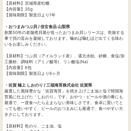
【原材料】宮城県産牡蠣
【内容量】35g
【賞味期限】製造日より1年
・おつまみつぶ貝 / 信玄食品 山梨県
創業50年の老舗煮貝屋が造ったおつまみ貝シリーズは、乾燥する
事で貝の旨みを凝縮しております。噛めば噛むほど出てくる味わ
いをお楽しみください。
【原材料】つぶ貝（アイルランド産）、還元水飴、砂糖、食塩/加
工澱粉、調味料（アミノ酸等)、リン酸塩(Na)
【内容量】6包
【賞味期限】製造日より6ヶ月
・佐賀 極上 しおのり / 三福海苔株式会社 佐賀県
厳選した風味豊かな「佐賀海苔」を焼き上げごま油と塩で韓国海
苔風に仕上げた「しおのり」です。おやつ・ビールや酒の肴にも
最適で、一度食べたら止まらない美味しさです。食卓に置いてと
っても使いやすく、ビールのおつまみにも最適で、食べやすい大
きさにしております。
【原材料】乾のり、ごま油、塩