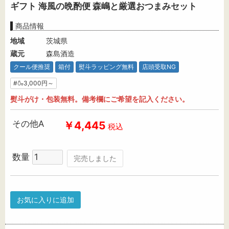
ギフト 海風の晩酌便 森嶋と厳選おつまみセット
商品情報
地域
茨城県
蔵元
森島酒造
クール便推奨
箱付
熨斗ラッピング無料
店頭受取NG
#🍶3,000円～
熨斗がけ・包装無料。備考欄にご希望を記入ください。
その他A
￥4,445
税込
数量
完売しました
お気に入りに追加