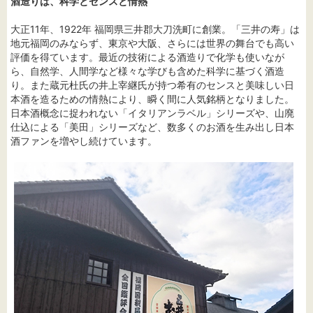
酒造りは、科学とセンスと情熱
大正11年、1922年 福岡県三井郡大刀洗町に創業。「三井の寿」は
地元福岡のみならず、東京や大阪、さらには世界の舞台でも高い
評価を得ています。最近の技術による酒造りで化学も使いなが
ら、自然学、人間学など様々な学びも含めた科学に基づく酒造
り。また蔵元杜氏の井上宰継氏が持つ希有のセンスと美味しい日
本酒を造るための情熱により、瞬く間に人気銘柄となりました。
日本酒概念に捉われない「イタリアンラベル」シリーズや、山廃
仕込による「美田」シリーズなど、数多くのお酒を生み出し日本
酒ファンを増やし続けています。