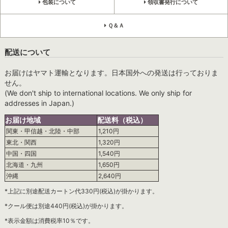
包装について
領収書発行について
Ｑ＆Ａ
配送について
お届けはヤマト運輸となります。日本国外への発送は行っておりま
せん。
(We don't ship to international locations. We only ship for
addresses in Japan.)
お届け地域
配送料（税込）
関東・甲信越・北陸・中部
1,210円
東北・関西
1,320円
中国・四国
1,540円
北海道・九州
1,650円
沖縄
2,640円
*上記に別途配送カートン代330円(税込)が掛かります。
*クール便は別途440円(税込)が掛かります。
*表示金額は消費税率10％です。