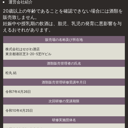
運営会社紹介
20歳以上の年齢であることを確認できない場合には酒類を
販売致しません。
妊娠中や授乳期の飲酒は、胎児、乳児の発育に悪影響を与
えるおそれがあります。
販売場の名称及び所在地
株式会社はせがわ酒店
東京都港区芝3-20-5芝IYビル
酒類販売管理者の氏名
松丸 結
酒類販売管理研修受講年月日
令和7年4月26日
次回研修の受講期限
令和10年4月25日
研修実施団体名