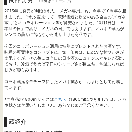
商品説明
※画像はイメージです
2015年に発売が開始された「メガネ専用」も、今年で10周年を迎
えました。それを記念して、萩野酒造と親交のある全国の“メガネ
蔵元”とのコラボレーション酒が発売されました。10月1日は「日
本酒の日」であり「メガネの日」でもあります。メガネの蔵元が
レンズの曇りに苦心ながら造り上げた商品です。
今回のコラボレーション酒用に特別にブレンドされたお酒です。
味覚の可変性をコンセプトに、第一印象は、ほのかな甘やかさが
支配するが、その後には辛口の日本酒のニュアンスとキレが隠れ
ており、冷酒で飲めば辛口のシャープさが目立ち、常温になれば
甘みが膨らみます。
コラボ蔵元をモチーフにしたメガネ拭きが、おまけとして付属し
ています。
*同商品の1800mlサイズは
こちら
（1800mlにつきましては、メガ
ネ拭きは付属いたしません。あらかじめご了承ください。）
蔵紹介