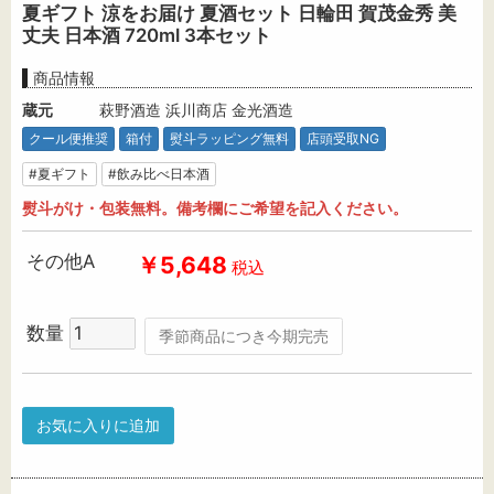
夏ギフト 涼をお届け 夏酒セット 日輪田 賀茂金秀 美
丈夫 日本酒 720ml 3本セット
商品情報
蔵元
萩野酒造 浜川商店 金光酒造
クール便推奨
箱付
熨斗ラッピング無料
店頭受取NG
#夏ギフト
#飲み比べ日本酒
熨斗がけ・包装無料。備考欄にご希望を記入ください。
その他A
￥5,648
税込
数量
季節商品につき今期完売
お気に入りに追加