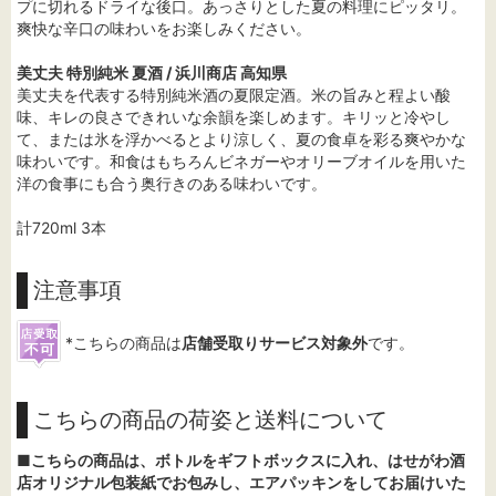
プに切れるドライな後口。あっさりとした夏の料理にピッタリ。
爽快な辛口の味わいをお楽しみください。
美丈夫 特別純米 夏酒 / 浜川商店 高知県
美丈夫を代表する特別純米酒の夏限定酒。米の旨みと程よい酸
味、キレの良さできれいな余韻を楽しめます。キリッと冷やし
て、または氷を浮かべるとより涼しく、夏の食卓を彩る爽やかな
味わいです。和食はもちろんビネガーやオリーブオイルを用いた
洋の食事にも合う奥行きのある味わいです。
計720ml 3本
注意事項
*こちらの商品は
店舗受取りサービス対象外
です。
こちらの商品の荷姿と送料について
■
こちらの商品は、ボトルをギフトボックスに入れ、はせがわ酒
店オリジナル包装紙でお包みし、エアパッキンをしてお届けいた