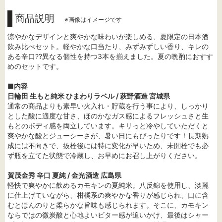
商品説明
※画像はイメージです
涼やかなデザインと爽やかな味わいが楽しめる、夏限定の日本酒
飲み比べセット。軽やかな口当たり、みずみずしい香り、キレの
ある辛口??異なる個性を持つ3本を揃えました。夏の晩酌におすす
めのセットです。
■内容
日輪田 生もと純米 ひまわりラベル / 萩野酒造 宮城県
通常の商品よりも素早い火入れ・貯蔵を行う事により、しっかり
とした酸に適度な甘さ、ほのかなガス感によるフレッシュさと生
もとのボディ感を両立しています。キリっと冷やしていただくと
爽やかな酸とジューシーさが、暑い日にもぴったりです！長期熟
成には不向きで、抜栓後には特に変化が早いため、未開栓でも必
ず瓶を立てた状態で冷蔵し、お早めにお召し上がりください。
賀茂金秀 辛口 夏純 / 金光酒造 広島県
軽快で爽やかに飲めるカモキンの夏純米。八反錦を使用し、淡麗
に仕上げていながら、柑橘系の爽やかな香りが感じられ、口に含
むとほんのりと柔らかな旨味も感じられます。そこに、カモキン
ならではの微炭酸と心地よいビター感が追いかけ、最後はシャー