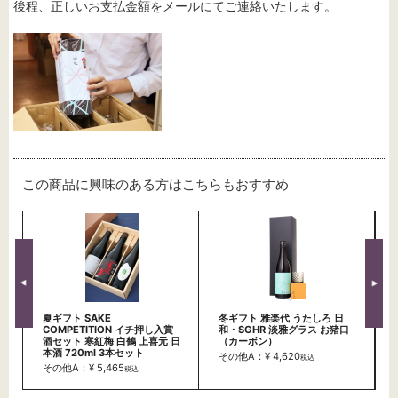
後程、正しいお支払金額をメールにてご連絡いたします。
この商品に興味のある方はこちらもおすすめ
夏ギフト SAKE
冬ギフト 雅楽代 うたしろ 日
COMPETITION イチ押し入賞
和・SGHR 淡雅グラス お猪口
酒セット 寒紅梅 白鶴 上喜元 日
（カーボン）
本酒 720ml 3本セット
その他A：¥ 4,620
税込
その他A：¥ 5,465
税込