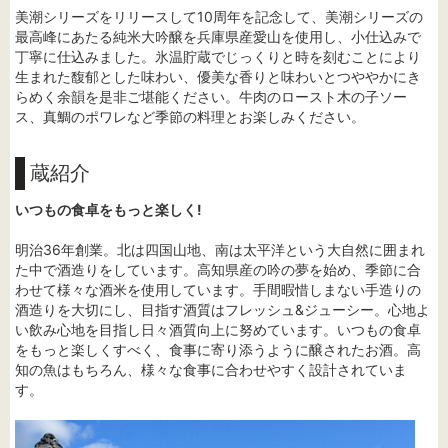
美潮シリーズをリリースして10周年を記念して、美潮シリーズの
最高峰にあたる純米大吟醸を兵庫県産愛山を使用し、小仕込みで
丁寧に仕込みました。氷温貯蔵でじっくりと時を刻むことにより
生まれた馥郁とした味わい、優美な香りと味わいとつややかにき
らめく余韻を是非ご堪能ください。牛肉のロースト木の子ソー
ス、真鯛のポワレなど季節の料理とお楽しみください。
蔵紹介
いつもの食卓をもっと楽しく!
明治36年創業。北は四国山地、南は太平洋という大自然に囲まれ
た中で酒造りをしています。高知県産の吟の夢を始め、季節に合
わせて様々な酒米を使用しています。手間暇惜しまない手造りの
酒造りを大切にし、目指す酒質はフレッシュ&ジューシー。心地よ
い飲み心地を目指し日々酒質向上に努めています。いつもの食卓
をもっと楽しくすべく、食事に寄り添うように醸されたお酒。高
知の魚はもちろん、様々な食事に合わせやすく設計されていま
す。