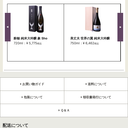
酔鯨 純米大吟醸 象 Sho
美丈夫 世界の翼 純米大吟醸
720ml：¥ 5,775
750ml：¥ 6,462
税込
税込
お買い物ガイド
送料について
包装について
領収書発行について
Ｑ＆Ａ
配送について