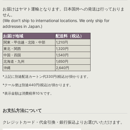
お届けはヤマト運輸となります。日本国外への発送は行っておりま
せん。
(We don't ship to international locations. We only ship for
addresses in Japan.)
お届け地域
配送料（税込）
関東・甲信越・北陸・中部
1,210円
東北・関西
1,320円
中国・四国
1,540円
北海道・九州
1,650円
沖縄
2,640円
*上記に別途配送カートン代330円(税込)が掛かります。
*クール便は別途440円(税込)が掛かります。
*表示金額は消費税率10％です。
お支払方法について
クレジットカード・代金引換・銀行振込よりお選びいただけます。