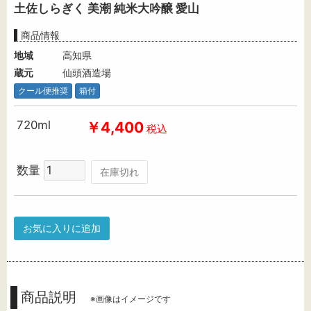
土佐しらぎく 美潮 純米大吟醸 愛山
商品情報
地域
高知県
蔵元
仙頭酒造場
クール便推奨
箱付
720ml
￥4,400
税込
数量
在庫切れ
お気に入りに追加
商品説明
※画像はイメージです