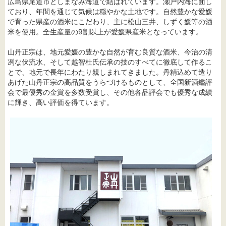
広島県尾道市としまなみ海道で結ばれています。瀬戸内海に面し
ており、年間を通じて気候は穏やかな土地です。自然豊かな愛媛
で育った県産の酒米にこだわり、主に松山三井、しずく媛等の酒
米を使用。全生産量の9割以上が愛媛県産米となっています。
山丹正宗は、地元愛媛の豊かな自然が育む良質な酒米、今治の清
冽な伏流水、そして越智杜氏伝承の技のすべてに徹底して作るこ
とで、地元で長年にわたり親しまれてきました。丹精込めて造り
あげた山丹正宗の高品質をうらづけるものとして、全国新酒鑑評
会で最優秀の金賞を多数受賞し、その他各品評会でも優秀な成績
に輝き、高い評価を得ています。