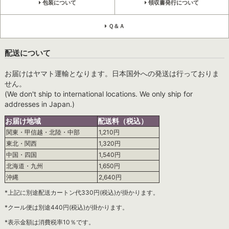
包装について
領収書発行について
Ｑ＆Ａ
配送について
お届けはヤマト運輸となります。日本国外への発送は行っておりま
せん。
(We don't ship to international locations. We only ship for
addresses in Japan.)
お届け地域
配送料（税込）
関東・甲信越・北陸・中部
1,210円
東北・関西
1,320円
中国・四国
1,540円
北海道・九州
1,650円
沖縄
2,640円
*上記に別途配送カートン代330円(税込)が掛かります。
*クール便は別途440円(税込)が掛かります。
*表示金額は消費税率10％です。