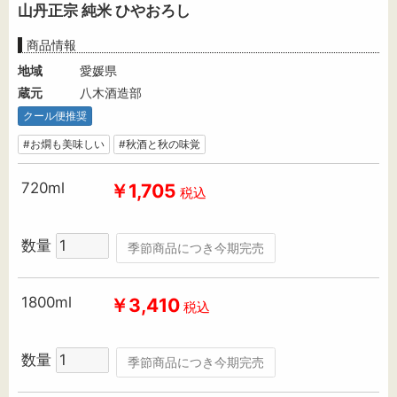
山丹正宗 純米 ひやおろし
商品情報
地域
愛媛県
蔵元
八木酒造部
クール便推奨
#お燗も美味しい
#秋酒と秋の味覚
720ml
￥1,705
税込
数量
季節商品につき今期完売
1800ml
￥3,410
税込
数量
季節商品につき今期完売