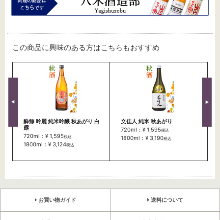
この商品に興味のある方はこちらもおすすめ
酔鯨 吟麗 純米吟醸 秋あがり 白
文佳人 純米 秋あがり
露
720ml：¥ 1,595
税込
720ml：¥ 1,595
税込
1800ml：¥ 3,190
税込
1800ml：¥ 3,124
税込
お買い物ガイド
送料について