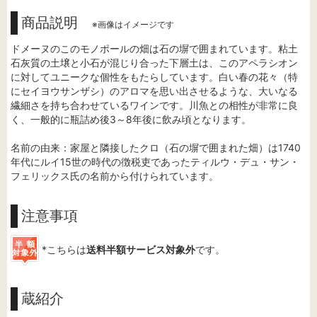
商品説明
※画像はイメージです
ドメーヌのこのモノポールの畑は石の塀で囲まれています。粘土
石灰質の土壌と小石が混じり合った下層土は、このアペラシオン
に対してユニークな個性をもたらしています。白い春の花々（特
にセイヨウサンザシ）のアロマを思い出させるような、大いなる
繊細さを持ち合わせているワインです。川魚との相性が非常に良
く、一般的に瓶詰め後3～8年後に飲み頃となります。
名前の由来：家屋と隣接したクロ（石の塀で囲まれた畑）は1740
年代にルイ15世の時代の徴税吏であったティルウ・デュ・サン・
フェリックス氏の名前から付けられています。
注意事項
*こちらは
送料半額サービス対象外
です。
蔵紹介