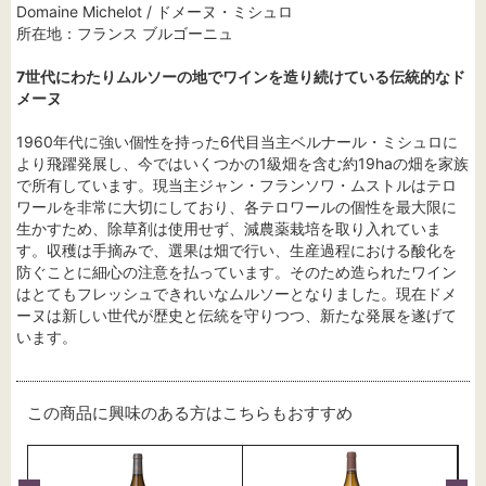
Domaine Michelot / ドメーヌ・ミシュロ
所在地：フランス ブルゴーニュ
7世代にわたりムルソーの地でワインを造り続けている伝統的なド
メーヌ
1960年代に強い個性を持った6代目当主ベルナール・ミシュロに
より飛躍発展し、今ではいくつかの1級畑を含む約19haの畑を家族
で所有しています。現当主ジャン・フランソワ・ムストルはテロ
ワールを非常に大切にしており、各テロワールの個性を最大限に
生かすため、除草剤は使用せず、減農薬栽培を取り入れていま
す。収穫は手摘みで、選果は畑で行い、生産過程における酸化を
防ぐことに細心の注意を払っています。そのため造られたワイン
はとてもフレッシュできれいなムルソーとなりました。現在ドメ
ーヌは新しい世代が歴史と伝統を守りつつ、新たな発展を遂げて
います。
この商品に興味のある方はこちらもおすすめ