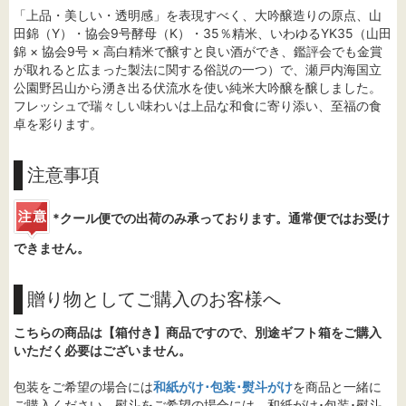
「上品・美しい・透明感」を表現すべく、大吟醸造りの原点、山
田錦（Y）・協会9号酵母（K）・35％精米、いわゆるYK35（山田
錦 × 協会9号 × 高白精米で醸すと良い酒ができ、鑑評会でも金賞
が取れると広まった製法に関する俗説の一つ）で、瀬戸内海国立
公園野呂山から湧き出る伏流水を使い純米大吟醸を醸しました。
フレッシュで瑞々しい味わいは上品な和食に寄り添い、至福の食
卓を彩ります。
注意事項
*クール便での出荷のみ承っております。通常便ではお受け
できません。
贈り物としてご購入のお客様へ
こちらの商品は【箱付き】商品ですので、別途ギフト箱をご購入
いただく必要はございません。
包装をご希望の場合には
和紙がけ･包装･熨斗がけ
を商品と一緒に
ご購入ください。熨斗をご希望の場合には、和紙がけ･包装･熨斗