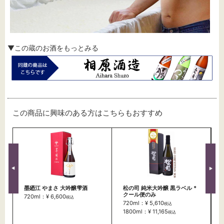
▼この蔵のお酒をもっとみる
この商品に興味のある方はこちらもおすすめ
墨廼江 やまさ 大吟醸雫酒
松の司 純米大吟醸 黒ラベル *
クール便のみ
720ml：¥ 6,600
税込
720ml：¥ 5,610
税込
1800ml：¥ 11,165
税込