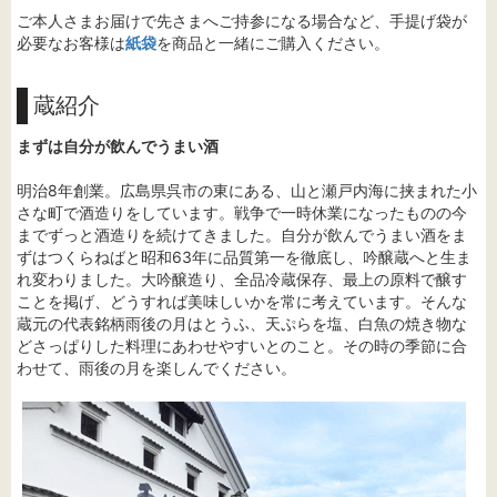
ご本人さまお届けで先さまへご持参になる場合など、手提げ袋が
必要なお客様は
紙袋
を商品と一緒にご購入ください。
蔵紹介
まずは自分が飲んでうまい酒
明治8年創業。広島県呉市の東にある、山と瀬戸内海に挟まれた小
さな町で酒造りをしています。戦争で一時休業になったものの今
までずっと酒造りを続けてきました。自分が飲んでうまい酒をま
ずはつくらねばと昭和63年に品質第一を徹底し、吟醸蔵へと生ま
れ変わりました。大吟醸造り、全品冷蔵保存、最上の原料で醸す
ことを掲げ、どうすれば美味しいかを常に考えています。そんな
蔵元の代表銘柄雨後の月はとうふ、天ぷらを塩、白魚の焼き物な
どさっぱりした料理にあわせやすいとのこと。その時の季節に合
わせて、雨後の月を楽しんでください。