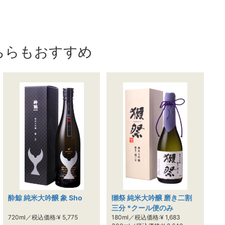
ちらもおすすめ
酔鯨 純米大吟醸 象 Sho
獺祭 純米大吟醸 磨き二割
三分 *クール便のみ
720ml／税込価格:¥ 5,775
180ml／税込価格:¥ 1,683