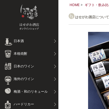
HOME
ギフト・飲み比
はせがわ酒店について
日本酒
本格焼酎
日本のワイン
海外のワイン
梅酒・和のリキュール
ハードリカー