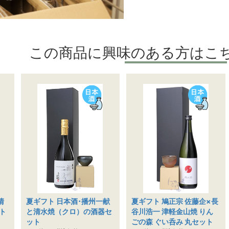
この商品に興味のある方はこ
清
夏ギフト 日本酒･播州一献
夏ギフト 鳩正宗 佐藤企×長
ト
と清水焼（クロ）の酒器セ
谷川浩一 津軽金山焼 りん
ット
ごの森 ぐい呑み 丸セット