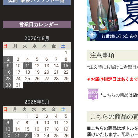
営業日カレンダー
2026年8月
日
月
火
水
木
金
土
1
注意事項
2
3
4
5
6
7
8
9
10
11
12
13
14
15
*注文時にお届けご希望
16
17
18
19
20
21
22
23
24
25
26
27
28
29
※お届け指定日はあくま
30
31
*こちらの商品は
店
2026年9月
日
月
火
水
木
金
土
こちらの商品の
1
2
3
4
5
6
7
8
9
10
11
12
■
こちらの商品はボトル
13
14
15
16
17
18
19
届けいたします。
配送カ
20
21
22
23
24
25
26