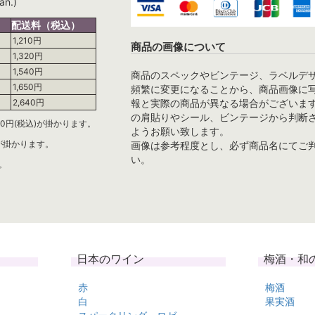
an.)
配送料（税込）
1,210円
商品の画像について
1,320円
1,540円
商品のスペックやビンテージ、ラベルデ
1,650円
頻繁に変更になることから、商品画像に
報と実際の商品が異なる場合がございま
2,640円
の肩貼りやシール、ビンテージから判断
0円(税込)が掛かります。
ようお願い致します。
)が掛かります。
画像は参考程度とし、必ず商品名にてご
い。
。
日本のワイン
梅酒・和
赤
梅酒
白
果実酒