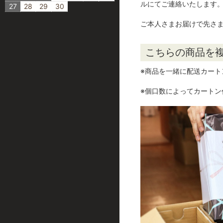
ルにてご連絡いたします
27
28
29
30
ご本人さまお届けで先さ
こちらの商品を
※商品を一緒に配送カート
※個口数によってカートン