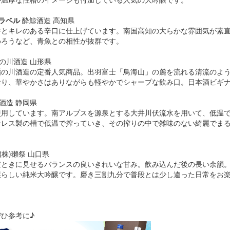
らラベル
酔鯨酒造 高知県
香とキレのある辛口に仕上げています。南国高知の大らかな雰囲気が素
めろうなど、青魚との相性が抜群です。
の川酒造 山形県
楯の川酒造の定番人気商品。出羽富士「鳥海山」の麓を流れる清流のよう
おり、華やかさはありながらも軽やかでシャープな飲み口。日本酒ビギ
酒造 静岡県
使用しています。南アルプスを源泉とする大井川伏流水を用いて、低温
ンレス製の槽で低温で搾っていき、その搾りの中で雑味のない綺麗でま
(株)獺祭 山口県
だときに見せるバランスの良いきれいな甘み。飲み込んだ後の長い余韻
醸らしい純米大吟醸です。磨き三割九分で普段とは少し違った日常をお
ひ参考に♪