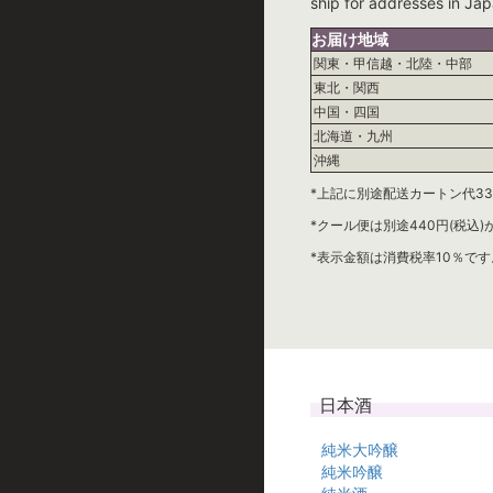
ship for addresses in Jap
お届け地域
関東・甲信越・北陸・中部
東北・関西
中国・四国
北海道・九州
沖縄
*上記に別途配送カートン代33
*クール便は別途440円(税込
*表示金額は消費税率10％です
日本酒
純米大吟醸
純米吟醸