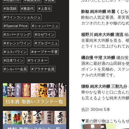
#加茂錦
#雅楽代
#上喜元
酔鯨 純米吟醸 吟麗 くじ
酔鯨の人気定番酒。果実
#ワインコンシェルジュ
カツオのたたきや鰺のな
#Special Price
#シャンパーニュ
楯野川 純米大吟醸 清流
楯
#スパークリング
#ロゼワイン
全量純米大吟醸を造る、
#オレンジワイン
#ブルゴーニュ
とライトに仕上げられて
#コスパワイン
#オープナー不要
磯自慢 中澄 大吟醸
磯自慢
#日本ワイン
#ウイスキー
酒米に最好適の山田錦を
ポイントを見極め、ステ
#シルバー会員
#プラチナ会員
ナルの大吟醸です。
獺祭 純米大吟醸 三割九分
華やかな香りと口に含ん
も言えるような純米大吟
合計 300ml 5本
▼夏の贈り物はこちらもぜ