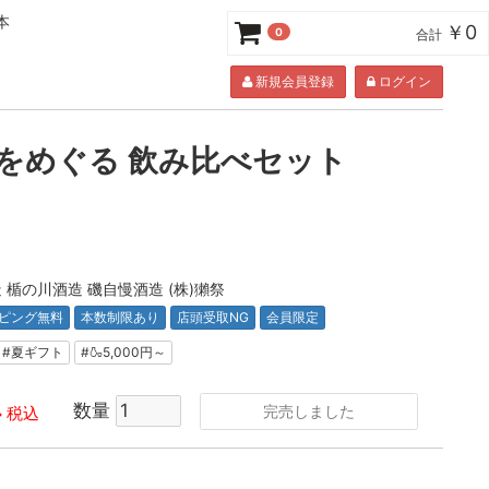
本
￥0
0
合計
新規会員登録
ログイン
酒をめぐる 飲み比べセット
 楯の川酒造 磯自慢酒造 (株)獺祭
ピング無料
本数制限あり
店頭受取NG
会員限定
#夏ギフト
#🍶5,000円～
4
数量
完売しました
税込