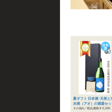
夏ギフト 日本酒･天美と
水焼（アオ）の酒器セッ
その他A／税込価格:¥ 5,390