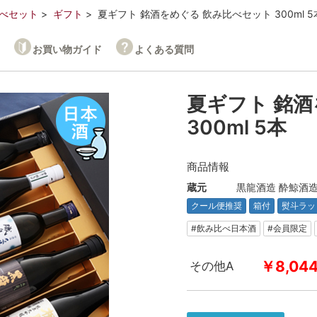
べセット
ギフト
夏ギフト 銘酒をめぐる 飲み比べセット 300ml 5
お買い物ガイド
よくある質問
夏ギフト 銘
300ml 5本
商品情報
蔵元
黒龍酒造 酔鯨酒造
クール便推奨
箱付
熨斗ラッ
#飲み比べ日本酒
#会員限定
￥8,04
その他A