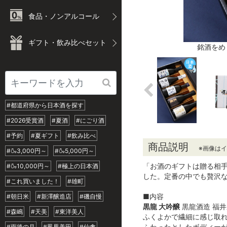
食品・ノンアルコール
ギフト・飲み比べセット
銘酒をめ
#都道府県から日本酒を探す
#2026受賞酒
#夏酒
#にごり酒
#予約
#夏ギフト
#飲み比べ
商品説明
※画像は
#🍶3,000円～
#🍶5,000円～
「お酒のギフトは贈る相手
#🍶10,000円～
#極上の日本酒
した。定番の中でも贅沢
#これ買いました！
#雄町
■内容
#朝日米
#新澤醸造店
#磯自慢
黒龍 大吟醸
黒龍酒造 福井
#森嶋
#天美
#東洋美人
ふくよかで繊細に感じ取
ふわったとしたボディー
#雨後の月
#鳳凰美田
#仙禽