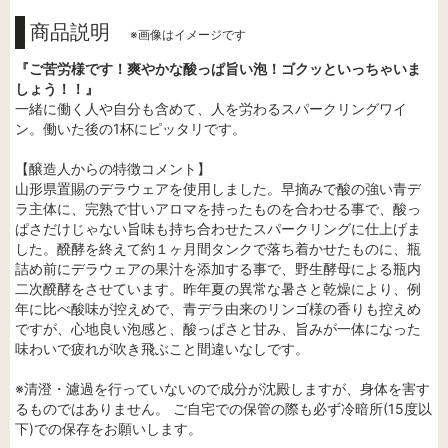
商品説明
※画像はイメージです
『ご苦労様です！爽やかな酸っぱ旨い泡！ゴクッといっちゃいま
しょう！！』
一緒に働く人や自分も含めて、人を労わるスパークリングワイ
ン。働いた後の1杯にピッタリです。
【醸造人からの特徴コメント】
山形県置賜のデラウェアを使用しました。早摘みで酸の強い青デ
ラ主体に、完熟で甘いアロマを持ったものを合わせる事で、酸っ
ぱさだけじゃない旨味も持ち合わせたスパークリングに仕上げま
した。醗酵を終えて約１ヶ月間タンクで落ち着かせたものに、瓶
詰め前にデラウェアの果汁を添加する事で、野生酵母による瓶内
二次醗酵をさせています。昨年夏の異常な暑さと乾燥により、例
年に比べ酸味が控えめで、青デラ由来のリンゴ様の香りも控えめ
ですが、心地良い泡感と、酸っぱさと甘み、旨みが一体になった
味わいで疲れが吹き飛ぶこと間違いなしです。
※清澄・濾過を行っていないので成分が沈殿しますが、身体を害す
るものではありません。 ご自宅での保管の際も必ず冷暗所(15度以
下)での保存をお願いします。