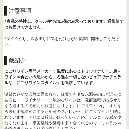
注意事項
*商品の特性上、クール便での出荷のみ承っております。通常便で
はお受けできません。
*良く冷やし、吹き出しに気を付けながら慎重に開栓してくださ
い。
蔵紹介
にごりワイン専門メーカー：滋賀にあるヒトミワイナリー。農＝
ワイン＝食という想いから、ろ過を一切しないピュアでナチュラ
ルな「にごりワインスタイル」を追求しています
滋賀の豊かな自然に囲まれる、紅葉で有名な永源寺のほど近くに
あるヒトミワイナリー。一般的なワインは、発酵過程で出るオリ
をろ過するので透明な状態になります。にごりワインは、オリを
ろ過せず瓶詰めにするためその見た目から、にごりワインと呼ば
れています。オリには旨味が残っているため、アルコール感が少
なくなります。果実繊維や酵母も多く含まれるので、ミネラルや
食物繊維もたっぷりで女性にも人気です。