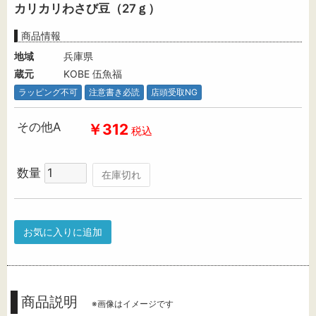
カリカリわさび豆（27ｇ）
商品情報
地域
兵庫県
蔵元
KOBE 伍魚福
ラッピング不可
注意書き必読
店頭受取NG
その他A
￥312
税込
数量
在庫切れ
お気に入りに追加
商品説明
※画像はイメージです