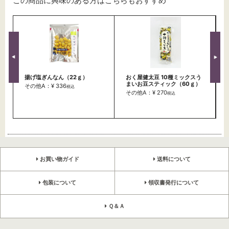
この商品に興味のある方はこちらもおすすめ
揚げ塩ぎんなん（22ｇ）
おく屋健太豆 10種ミックスう
まいお豆スティック（60ｇ）
その他A：¥ 336
税込
その他A：¥ 270
税込
お買い物ガイド
送料について
包装について
領収書発行について
Ｑ＆Ａ