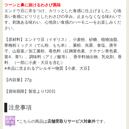
ツーンと鼻に抜けるわさび風味
エンドウ豆に衣をつけ、カリッとした食感に仕上げました。心地
良い食感にピリリとしたわさびの辛み。止まらなくなる味わいで
す。刺激ある味わい、心地良い食感のハーモニ―をお楽しみくだ
さい。
【原材料】エンドウ豆（イギリス）、小麦粉、砂糖、植物油脂、
寒梅粉ミックス（でん粉、もち米）、澱粉、魚醤、食塩、唐辛
子、山葵葉／加工澱粉、着色料（紅麹黄色素、クチナシ青色素、
黄4、青1）、調味料（アミノ酸等）、香辛料抽出物、乳化剤、香
料、（一部に小麦・大豆を含む）
※本品に含まれるアレルギー物質【小麦、大豆】
【内容量】27g
【賞味期限】製造より120日
注意事項
*こちらの商品は
店舗受取りサービス対象外
です。