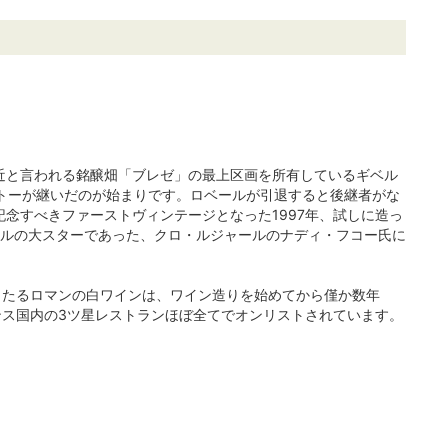
近と言われる銘醸畑「ブレゼ」の最上区画を所有しているギベル
ルトーが継いだのが始まりです。ロベールが引退すると後継者がな
念すべきファーストヴィンテージとなった1997年、試しに造っ
ールの大スターであった、クロ・ルジャールのナディ・フコー氏に
々たるロマンの白ワインは、ワイン造りを始めてから僅か数年
ス国内の3ツ星レストランほぼ全てでオンリストされています。