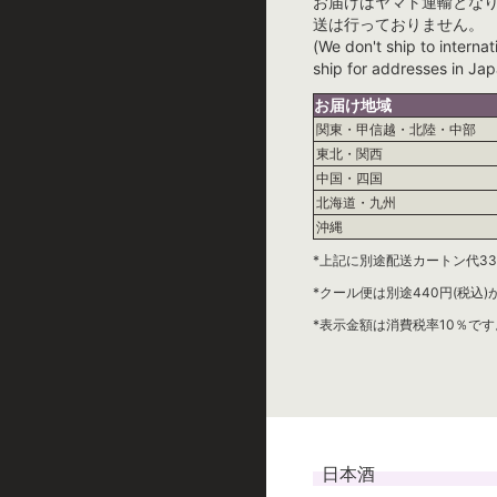
お届けはヤマト運輸とな
送は行っておりません。
(We don't ship to internat
ship for addresses in Jap
お届け地域
関東・甲信越・北陸・中部
東北・関西
中国・四国
北海道・九州
沖縄
*上記に別途配送カートン代33
*クール便は別途440円(税込
*表示金額は消費税率10％です
日本酒