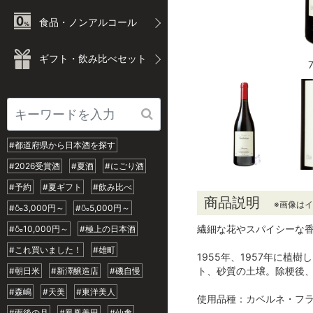
食品・ノンアルコール
ギフト・飲み比べセット
#都道府県から日本酒を探す
#2026受賞酒
#夏酒
#にごり酒
#予約
#夏ギフト
#飲み比べ
商品説明
※画像は
#🍶3,000円～
#🍶5,000円～
繊細な花やスパイシーな
#🍶10,000円～
#極上の日本酒
#これ買いました！
#雄町
1955年、1957年に
ト、砂質の土壌。除梗後、
#朝日米
#新澤醸造店
#磯自慢
#森嶋
#天美
#東洋美人
使用品種：カベルネ・フ
#雨後の月
#鳳凰美田
#仙禽