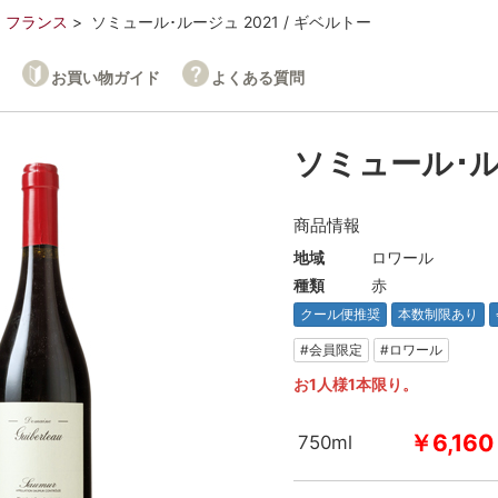
フランス
ソミュール･ルージュ 2021 / ギベルトー
お買い物ガイド
よくある質問
ソミュール･ルー
商品情報
地域
ロワール
種類
赤
クール便推奨
本数制限あり
#会員限定
#ロワール
お1人様1本限り。
￥6,160
750ml