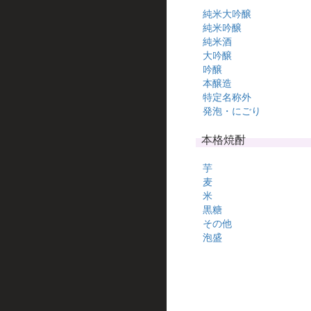
純米大吟醸
純米吟醸
純米酒
大吟醸
吟醸
本醸造
特定名称外
発泡・にごり
本格焼酎
芋
麦
米
黒糖
その他
泡盛