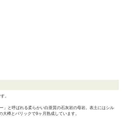
です。
フォー」と呼ばれる柔らかい白亜質の石灰岩の母岩。表土にはシル
の大樽とバリックで9ヶ月熟成しています。