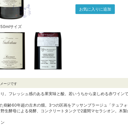
お気に入りに追加
750mlサイズ
イメージです
香り。フレッシュ感のある果実味と酸。若いうちから楽しめる赤ワイン
植樹した樹齢60年超の古木の畑。3つの区画をアッサンブラージュ「テュ
野生酵母による発酵、コンクリートタンクで2週間マセラシオン。木製
ラン