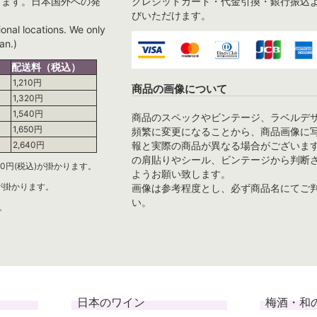
ります。日本国外への発
クレジットカード・代金引換・銀行振込
びいただけます。
ional locations. We only
an.)
配送料（税込）
1,210円
商品の画像について
1,320円
1,540円
商品のスペックやビンテージ、ラベルデ
1,650円
頻繁に変更になることから、商品画像に
報と実際の商品が異なる場合がございま
2,640円
の肩貼りやシール、ビンテージから判断
0円(税込)が掛かります。
ようお願い致します。
)が掛かります。
画像は参考程度とし、必ず商品名にてご
い。
。
日本のワイン
梅酒・和