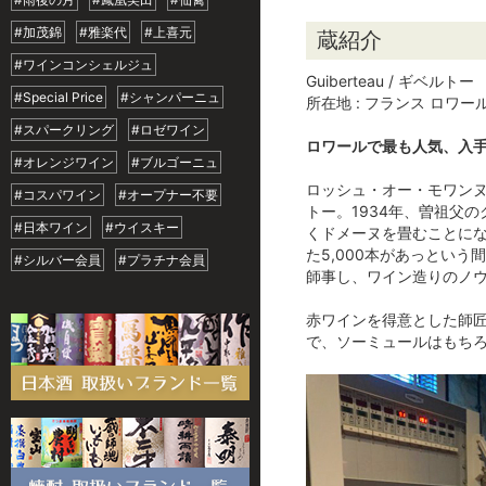
#加茂錦
#雅楽代
#上喜元
蔵紹介
#ワインコンシェルジュ
Guiberteau / ギベルトー
#Special Price
#シャンパーニュ
所在地 : フランス ロワー
#スパークリング
#ロゼワイン
ロワールで最も人気、入
#オレンジワイン
#ブルゴーニュ
ロッシュ・オー・モワン
#コスパワイン
#オープナー不要
トー。1934年、曽祖父
#日本ワイン
#ウイスキー
くドメーヌを畳むことにな
た5,000本があっとい
#シルバー会員
#プラチナ会員
師事し、ワイン造りのノ
赤ワインを得意とした師
で、ソーミュールはもち