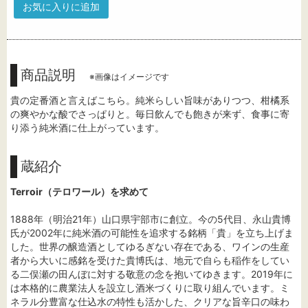
お気に入りに追加
商品説明
※画像はイメージです
貴の定番酒と言えばこちら。純米らしい旨味がありつつ、柑橘系
の爽やかな酸でさっぱりと。毎日飲んでも飽きが来ず、食事に寄
り添う純米酒に仕上がっています。
蔵紹介
Terroir（テロワール）を求めて
1888年（明治21年）山口県宇部市に創立。今の5代目、永山貴博
氏が2002年に純米酒の可能性を追求する銘柄「貴」を立ち上げま
した。世界の醸造酒としてゆるぎない存在である、ワインの生産
者から大いに感銘を受けた貴博氏は、地元で自らも稲作をしてい
る二俣瀬の田んぼに対する敬意の念を抱いてゆきます。2019年に
は本格的に農業法人を設立し酒米づくりに取り組んでいます。ミ
ネラル分豊富な仕込水の特性も活かした、クリアな旨辛口の味わ