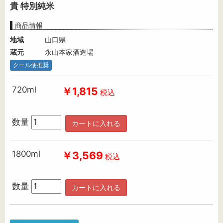
貴 特別純米
商品情報
地域
山口県
蔵元
永山本家酒造場
クール便推奨
720ml
￥1,815
税込
数量
カートに入れる
1800ml
￥3,569
税込
数量
カートに入れる