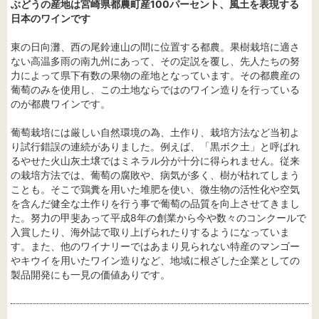
ぶどうの産地は宮崎県都農町産100パーセント、風土を表現する
日本のワインです
東の日向灘、西の尾鈴連山の間に位置する都農。果樹栽培に適さ
ない高温多雨の南九州にあって、その定説を覆し、先人たちの努
力によって県下有数の果物の産地となっています。その都農産の
葡萄のみを使用し、この土地ならではのワイン造りを行っている
のが都農ワインです。
葡萄栽培には厳しい自然環境の為、土作り、栽培方法など当初よ
り試行錯誤の連続がありました。例えば、「黒ボク土」と呼ばれ
るやせた火山灰土壌ではミネラル分が十分に得られません。従来
の栽培方法では、葡萄の腐敗や、病気が多く、樹が枯れてしまう
ことも。そこで鶏糞を用いた堆肥を使い、微生物の活性化や空気
を含んだ健全な土作りを行う事で葡萄の品質を向上させてきまし
た。努力の甲斐あって平成8年の創業から今や数々のコンクールで
入賞したり、海外誌で取り上げられたりするようになっていま
す。また、他のワイナリーではあまり見られない特産のマンゴー
やキウイを用いたワイン造りなど、地域に根ざした企業としての
製品開発にも一見の価値ありです。