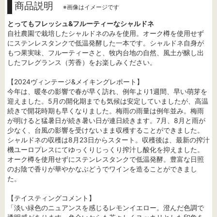
商品説明
※画像はイメージです
とってもフレッシュ&フルーティーなシャルドネ
自社農園で栽培したシャルドネのみを使用。オーク樽を使用せず
にステンレスタンクで低温発酵した一本です。シャルドネ自身が
もつ果実味、フルーティーさと、牧内台地の自然、風土が醸し出
したフレグランス（芳香）をお楽しみください。
【2024ヴィンテージ&メイキングレポート】
今年は、暖冬の影響で春が早く訪れ、例年より1週間、早い萌芽を
迎えました。5月の開化期までも気候は安定していましたが、高温
続きで開花時期も早くなりました。梅雨の雨量は例年並み。梅雨
が明けると猛暑日が続き暑い日が連日続きます。7月、8月と雨が
少なく、台風の影響を受けないまま収穫することができました。
シャルドネの収穫は8月23日からスタート。収穫後は、最新の搾汁
機ユーロプレスにてゆっくりじっくり搾汁し酸化を抑えました。
オーク樽を使用せずにステンレスタンクで低温発酵。豊富な日照
のお陰で香りが華やかなぶどうでワインを造ることができまし
た。
【テイスティングコメント】
「淡い緑色のニュアンスを感じるレモンイエロー。澄んだ色調で