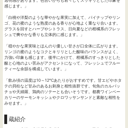
透明感があります。色合いからも若々しくスッキリとした印象を
感じます。」
「白桃や洋梨のような華やかな果実に加えて、パイナップやリン
ゴ、花の蜜のような熟度のある香りが心地よく重なり合います。
グラスを回すとハーブやシトラス、日向夏などの柑橘系のフレッ
シュで爽やかな香りも立体的に感じます。」
「穏やかな果実味とほんのり優しい甘さが口全体に広がります。
リンゴの蜜のようなコクとキリリとした酸味のバランスがよく、
力強い印象も感じます。後半にかけて、柑橘系のすっきりとした
酸と心地のよい苦みがアクセントになって、フレッシュでフルー
ティーな余韻を構成しています。」
「飲み頃の温度は10～12℃あたりがおすすめです。甘エビやホタ
テの貝柱など甘みのあるお刺身と相性抜群です。旬魚のカルパッ
チョや天婦羅、鶏肉のソテーとも合いそうです。都農ワインベー
カリーのサーモンキッシュやクロワッサンサンドと素敵な相性を
みせます。」
蔵紹介