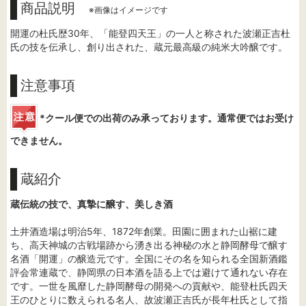
商品説明
※画像はイメージです
開運の杜氏歴30年、「能登四天王」の一人と称された波瀬正吉杜
氏の技を伝承し、創り出された、蔵元最高級の純米大吟醸です。
注意事項
*クール便での出荷のみ承っております。通常便ではお受け
できません。
蔵紹介
蔵伝統の技で、真摯に醸す、美しき酒
土井酒造場は明治5年、1872年創業。田園に囲まれた山裾に建
ち、高天神城の古戦場跡から湧き出る神秘の水と静岡酵母で醸す
名酒「開運」の醸造元です。全国にその名を知られる全国新酒鑑
評会常連蔵で、静岡県の日本酒を語る上では避けて通れない存在
です。一世を風靡した静岡酵母の開発への貢献や、能登杜氏四天
王のひとりに数えられる名人、故波瀬正吉氏が長年杜氏として指