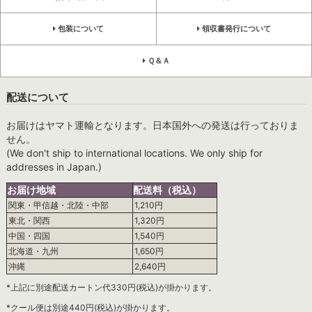
包装について
領収書発行について
Ｑ＆Ａ
配送について
お届けはヤマト運輸となります。日本国外への発送は行っておりま
せん。
(We don't ship to international locations. We only ship for
addresses in Japan.)
お届け地域
配送料（税込）
関東・甲信越・北陸・中部
1,210円
東北・関西
1,320円
中国・四国
1,540円
北海道・九州
1,650円
沖縄
2,640円
*上記に別途配送カートン代330円(税込)が掛かります。
*クール便は別途440円(税込)が掛かります。