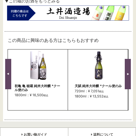
▼この蔵のお酒をもっとみる
この商品に興味のある方はこちらもおすすめ
初亀 亀 秘蔵 純米大吟醸 *クー
天賦 純米大吟醸 *クール便のみ
ル便のみ
720ml：¥ 7,051
税込
1800ml：¥ 16,500
税込
1800ml：¥ 13,552
税込
お買い物ガイド
送料について