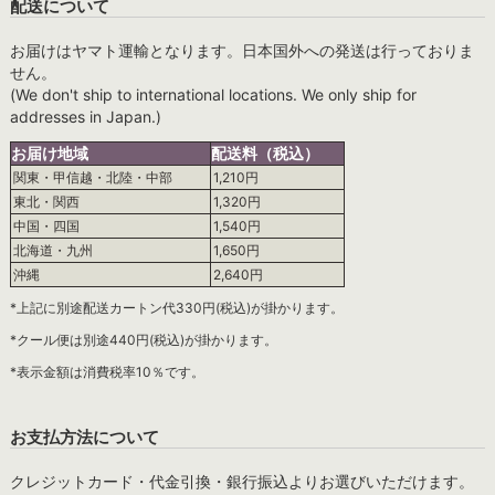
配送について
お届けはヤマト運輸となります。日本国外への発送は行っておりま
せん。
(We don't ship to international locations. We only ship for
addresses in Japan.)
お届け地域
配送料（税込）
関東・甲信越・北陸・中部
1,210円
東北・関西
1,320円
中国・四国
1,540円
北海道・九州
1,650円
沖縄
2,640円
*上記に別途配送カートン代330円(税込)が掛かります。
*クール便は別途440円(税込)が掛かります。
*表示金額は消費税率10％です。
お支払方法について
クレジットカード・代金引換・銀行振込よりお選びいただけます。