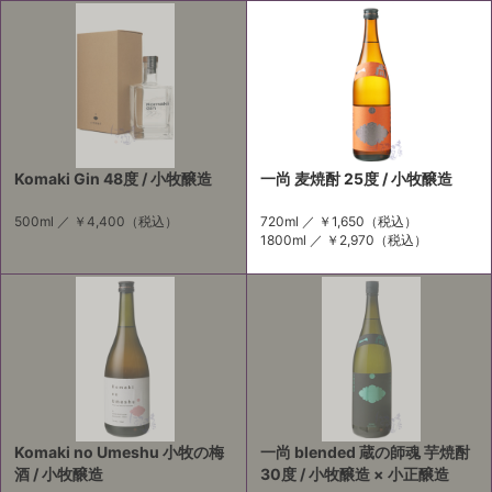
Komaki Gin 48度 / 小牧醸造
一尚 麦焼酎 25度 / 小牧醸造
500ml ／
￥4,400
（税込）
720ml ／
￥1,650
（税込）
1800ml ／
￥2,970
（税込）
Komaki no Umeshu 小牧の梅
一尚 blended 蔵の師魂 芋焼酎
酒 / 小牧醸造
30度 / 小牧醸造 × 小正醸造