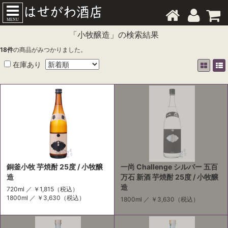
MENU
「小牧醸造」の検索結果
18
件
の商品がみつかりました。
在庫あり
銅釜小牧 芋焼酎 25度 / 小牧醸
一尚 Challenge シルバー 五百
造
万石 新酒 芋焼酎 25度 / 小牧醸
造
720ml ／
￥1,815
（税込）
1800ml ／
￥3,630
（税込）
1800ml ／
￥3,630
（税込）