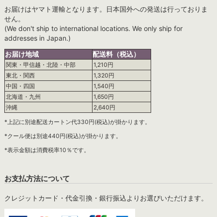
お届けはヤマト運輸となります。日本国外への発送は行っておりま
せん。
(We don't ship to international locations. We only ship for
addresses in Japan.)
お届け地域
配送料（税込）
関東・甲信越・北陸・中部
1,210円
東北・関西
1,320円
中国・四国
1,540円
北海道・九州
1,650円
沖縄
2,640円
*上記に別途配送カートン代330円(税込)が掛かります。
*クール便は別途440円(税込)が掛かります。
*表示金額は消費税率10％です。
お支払方法について
クレジットカード・代金引換・銀行振込よりお選びいただけます。