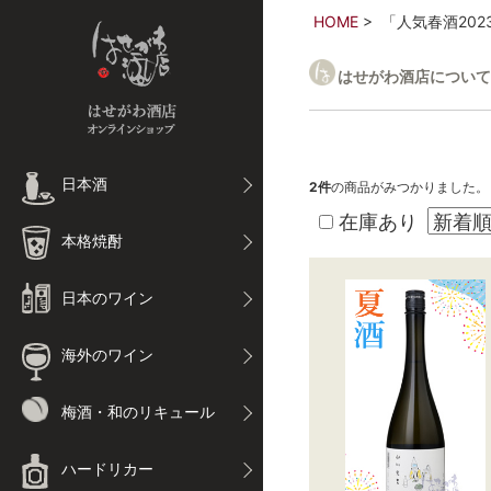
HOME
「人気春酒20
はせがわ酒店について
日本酒
2
件
の商品がみつかりました。
在庫あり
本格焼酎
日本のワイン
海外のワイン
梅酒・和のリキュール
ハードリカー