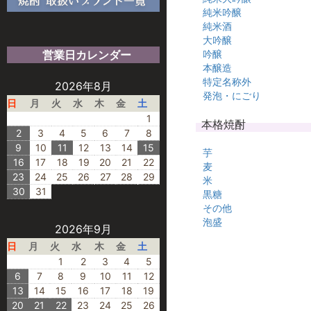
純米吟醸
純米酒
大吟醸
営業日カレンダー
吟醸
本醸造
特定名称外
2026年8月
発泡・にごり
日
月
火
水
木
金
土
1
本格焼酎
2
3
4
5
6
7
8
9
10
11
12
13
14
15
芋
16
17
18
19
20
21
22
麦
23
24
25
26
27
28
29
米
30
31
黒糖
その他
泡盛
2026年9月
日
月
火
水
木
金
土
1
2
3
4
5
6
7
8
9
10
11
12
13
14
15
16
17
18
19
20
21
22
23
24
25
26