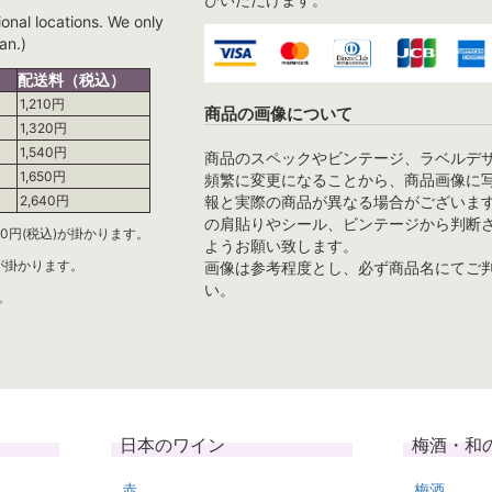
ional locations. We only
an.)
配送料（税込）
1,210円
商品の画像について
1,320円
1,540円
商品のスペックやビンテージ、ラベルデ
1,650円
頻繁に変更になることから、商品画像に
報と実際の商品が異なる場合がございま
2,640円
の肩貼りやシール、ビンテージから判断
0円(税込)が掛かります。
ようお願い致します。
)が掛かります。
画像は参考程度とし、必ず商品名にてご
い。
。
日本のワイン
梅酒・和
赤
梅酒