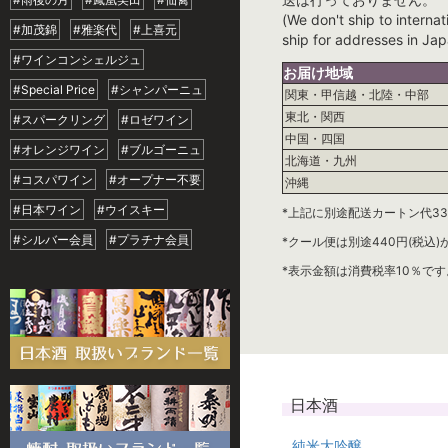
(We don't ship to internat
#加茂錦
#雅楽代
#上喜元
ship for addresses in Jap
#ワインコンシェルジュ
お届け地域
#Special Price
#シャンパーニュ
関東・甲信越・北陸・中部
東北・関西
#スパークリング
#ロゼワイン
中国・四国
#オレンジワイン
#ブルゴーニュ
北海道・九州
#コスパワイン
#オープナー不要
沖縄
#日本ワイン
#ウイスキー
*上記に別途配送カートン代33
#シルバー会員
#プラチナ会員
*クール便は別途440円(税込
*表示金額は消費税率10％です
日本酒
純米大吟醸