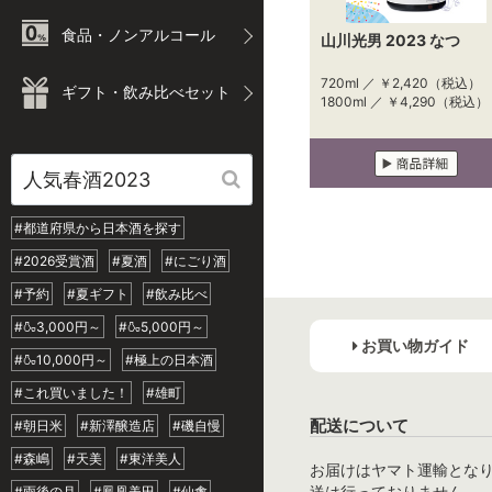
食品・ノンアルコール
山川光男 2023 なつ
720ml ／
￥2,420
（税込）
ギフト・飲み比べセット
1800ml ／
￥4,290
（税込）
#都道府県から日本酒を探す
#2026受賞酒
#夏酒
#にごり酒
#予約
#夏ギフト
#飲み比べ
#🍶3,000円～
#🍶5,000円～
お買い物ガイド
#🍶10,000円～
#極上の日本酒
#これ買いました！
#雄町
配送について
#朝日米
#新澤醸造店
#磯自慢
#森嶋
#天美
#東洋美人
お届けはヤマト運輸とな
送は行っておりません。
#雨後の月
#鳳凰美田
#仙禽