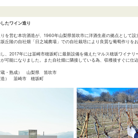
かしたワイン造り
りを営む本坊酒造が、1960年山梨県笛吹市に洋酒生産の拠点として
穂坂丘陵の自社畑「日之城農場」での自社栽培により良質な葡萄作りを
し、2017年には韮崎市穂坂町に最新設備を備えたマルス穂坂ワイナ
造が可能になりました。また自社畑に隣接している為、収穫後すぐに仕
貯蔵・熟成） 山梨県 笛吹市
製造） 韮崎市 穂坂町