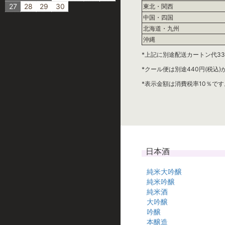
27
28
29
30
東北・関西
中国・四国
北海道・九州
沖縄
*上記に別途配送カートン代33
*クール便は別途440円(税込
*表示金額は消費税率10％です
日本酒
純米大吟醸
純米吟醸
純米酒
大吟醸
吟醸
本醸造