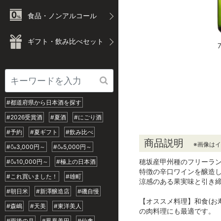
食品・ノンアルコール
ギフト・飲み比べセット
#都道府県から日本酒を探す
#2026受賞酒
#夏酒
#にごり酒
#予約
#夏ギフト
#飲み比べ
商品説明
※画像は
#🍶3,000円～
#🍶5,000円～
穂坂産甲州種のフリーラ
#🍶10,000円～
#極上の日本酒
特徴の辛口ワインを醸造
#これ買いました！
#雄町
涼感のある果実味と引き
#朝日米
#新澤醸造店
#磯自慢
【オススメ料理】和食(お
#森嶋
#天美
#東洋美人
の肉料理にも最適です。
#雨後の月
#鳳凰美田
#仙禽