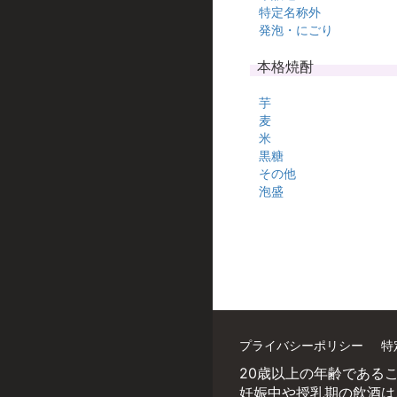
特定名称外
発泡・にごり
本格焼酎
芋
麦
米
黒糖
その他
泡盛
プライバシーポリシー
特
20歳以上の年齢である
妊娠中や授乳期の飲酒は