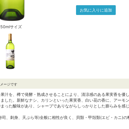
お気に入りに追加
750mlサイズ
イメージです
ン果汁を、樽で発酵・熟成させることにより、清涼感のある果実香を優
しました。新鮮なナシ、カリンといった果実香、白い花の香に、アーモ
締まった酸味があり、シャープでありながらしっかりとした膨らみを感
寿司、刺身、天ぷら等)全般に相性が良く、貝類・甲殻類(エビ・カニ)