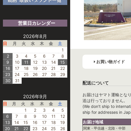
営業日カレンダー
2026年8月
日
月
火
水
木
金
土
1
2
3
4
5
6
7
8
お買い物ガイド
9
10
11
12
13
14
15
16
17
18
19
20
21
22
23
24
25
26
27
28
29
30
31
配送について
お届けはヤマト運輸とな
2026年9月
送は行っておりません。
日
月
火
水
木
金
土
(We don't ship to internat
1
2
3
4
5
ship for addresses in Jap
6
7
8
9
10
11
12
お届け地域
13
14
15
16
17
18
19
20
21
22
23
24
25
26
関東・甲信越・北陸・中部