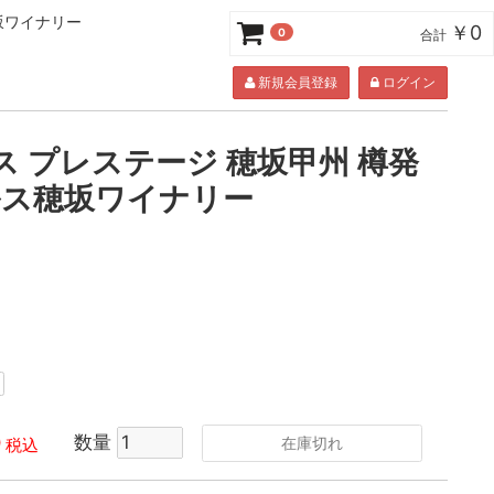
穂坂ワイナリー
￥0
0
合計
新規会員登録
ログイン
 プレステージ 穂坂甲州 樽発
 マルス穂坂ワイナリー
0
数量
在庫切れ
税込