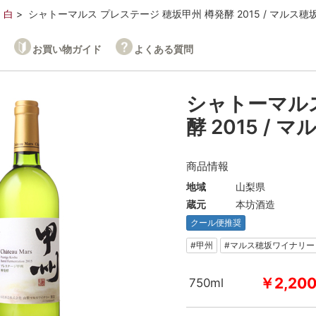
白
シャトーマルス プレステージ 穂坂甲州 樽発酵 2015 / マルス
お買い物ガイド
よくある質問
シャトーマルス
酵 2015 /
商品情報
地域
山梨県
蔵元
本坊酒造
クール便推奨
#甲州
#マルス穂坂ワイナリー
￥2,20
750ml