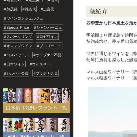
#加茂錦
#雅楽代
#上喜元
蔵紹介
#ワインコンシェルジュ
四季豊かな日本風土を活
#Special Price
#シャンパーニュ
明治期より鹿児島で焼酎造
#スパークリング
#ロゼワイン
契約栽培や、茅ヶ岳山麓
#オレンジワイン
#ブルゴーニュ
世界に通じるワインを目指
#コスパワイン
#オープナー不要
葡萄に負荷を減らした醸
#日本ワイン
#ウイスキー
マルス山梨ワイナリー（
#シルバー会員
#プラチナ会員
マルス穂坂ワイナリー（