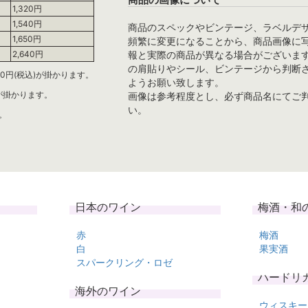
1,320円
1,540円
商品のスペックやビンテージ、ラベルデ
1,650円
頻繁に変更になることから、商品画像に
報と実際の商品が異なる場合がございま
2,640円
の肩貼りやシール、ビンテージから判断
0円(税込)が掛かります。
ようお願い致します。
)が掛かります。
画像は参考程度とし、必ず商品名にてご
い。
。
日本のワイン
梅酒・和
赤
梅酒
白
果実酒
スパークリング・ロゼ
ハードリ
海外のワイン
ウィスキー