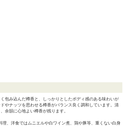
しく包み込んだ樽香と、しっかりとしたボディ感のある味わいが
ンドやナッツを思わせる樽香がバランス良く調和しています。清
じ、余韻に心地よい樽香が残ります。
の料理、洋食ではムニエルや白ワイン煮、鶏や豚等、重くない白身