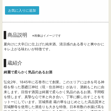
お気に入りに追加
商品説明
※画像はイメージです
夏向けに大辛口に仕上げた純米酒。清涼感のある香りと爽やかに
キレ上がる味わいが特徴です。
蔵紹介
綺麗で柔らかく気品のあるお酒
弘化2年、1845年に石巻市にて創業。このエリアには水を司る神
様を祭った墨廼江神社（現・住吉神社）があり、酒銘もこれに由
来します。目指す酒質は綺麗で柔らかく気品のあるお酒。手間暇
を惜しまず、真摯な心で米と向き合い、丁寧に醸し出すことをモ
ットーにしています。宮城県産 蔵の華をはじめとした高品質米と
宮城酵母を使用した酒造りも大きな特徴。日本有数の水揚げ高を