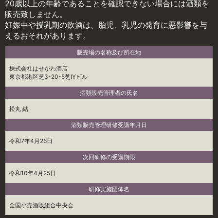
20歳以上の年齢であることを確認できない場合には酒類を
販売致しません。
妊娠中や授乳期の飲酒は、胎児、乳児の発育に悪影響を与
えるおそれがあります。
販売場の名称及び所在地
株式会社はせがわ酒店
東京都港区芝3-20-5芝IYビル
酒類販売管理者の氏名
松丸 結
酒類販売管理研修受講年月日
令和7年4月26日
次回研修の受講期限
令和10年4月25日
研修実施団体名
全国小売酒販組合中央会