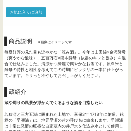
お気に入りに追加
商品説明
※画像はイメージです
毎夏好評の見た目も涼やかな「涼み酒」。今年は山田錦×金沢酵母
（爽やかな酸味）、五百万石×熊本酵母（抜群のキレと旨み）を混
合で仕込みました。清涼かつ綺麗で爽やかなお酒です。原料米と
酵母の特性と相性を考えてこの時期にピッタリの一本に仕上がっ
ています。キリっと冷やしてお召し上がりください。
蔵紹介
蔵や周りの風景が浮かんでくるような酒を目指したい
若狭湾と三方五湖に囲まれた土地で、享保3年 1718年に創業。銘
柄の「早瀬浦」は、地元早瀬の昔の呼び名に由来します。早瀬浦
は非常に発酵の旺盛な自家蔵内の井戸水を仕込み水として使用し