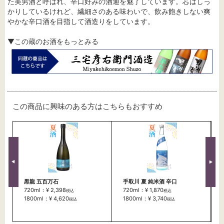
た美男酒と呼ばれ、辛口好みの酒通を魅了しています。芯はしっ
かりしているけれど、繊細さのある味わいで、飲み飽きしない爽
やかな辛口酒を目指して酒造りをしています。
▼この蔵のお酒をもっとみる
この商品に興味のある方はこちらもおすすめ
黒龍 五百万石
手取川 夏 純米酒 辛口
720ml：¥ 2,398
720ml：¥ 1,870
税込
税込
1800ml：¥ 4,620
1800ml：¥ 3,740
税込
税込