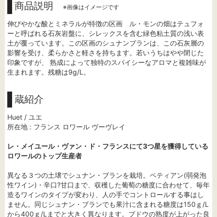
商品説明
※画像はイメージです
伸びやかな酸とミネラルが特徴の区画 ル・モンの畑はテュフォ
ーと呼ばれる石灰岩盤に、シレックスを含む緑色粘土質の浅い表
土が覆っています。この区画のシュナンブランは、この石灰層の
影響を受け、柔らかさと軽さを持ちます。若いうちはやや閉じた
印象ですが、 熟成によって独特のスパイシーなアロマと複雑味が
生まれます。残糖は9g/L。
蔵紹介
Huet / ユエ
所在地 : フランス ロワール ヴーヴレイ
レ・メイユール・ヴァン・ド・フランスにて3つ星を獲得している
ロワールのトップ生産者
異なる３つの土壌でシュナン・ブランを栽培。ペティアン(弱発泡
性ワイン)・辛口?甘口まで、収穫した葡萄の糖度に合わせて、毎年
造るワインのタイプが変わり、人の手でコントロールする事はし
ません。同じシュナン・ブランでも果汁に含まれる糖度は150ｇ/L
から400ｇ/Lまでと大きく異なります。ブドウの熟度が上がった良