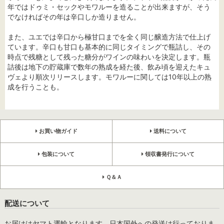
年ではドゥミ・セックやモワルーを造ることが出来ますが、そう
でなければその年は辛口しか造りません。
また、ユエでは辛口から極甘口までを全く同じ醸造方法で仕上げ
ています。辛口も甘口も基本的に同じタイミングで瓶詰し、その
時点で残糖として残った糖分がワインの味わいを決定します。瓶
詰後は地下の貯蔵庫で数年の熟成を経た後、飲み頃を迎えたキュ
ヴェより順次リリースします。モワルーに関しては10年以上の熟
成を行うことも。
お買い物ガイド
送料について
包装について
領収書発行について
Ｑ＆Ａ
配送について
お届けはヤマト運輸となります。日本国外への発送は行っておりま