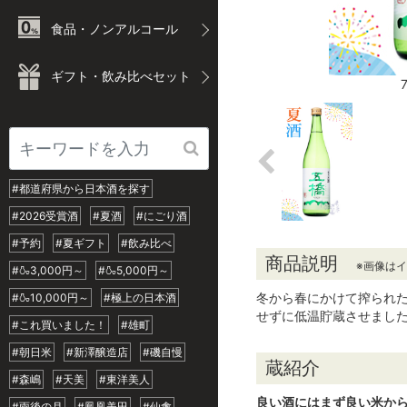
食品・ノンアルコール
ギフト・飲み比べセット
#都道府県から日本酒を探す
#2026受賞酒
#夏酒
#にごり酒
#予約
#夏ギフト
#飲み比べ
商品説明
※画像は
#🍶3,000円～
#🍶5,000円～
冬から春にかけて搾られ
#🍶10,000円～
#極上の日本酒
せずに低温貯蔵させまし
#これ買いました！
#雄町
#朝日米
#新澤醸造店
#磯自慢
蔵紹介
#森嶋
#天美
#東洋美人
良い酒にはまず良い米か
#雨後の月
#鳳凰美田
#仙禽