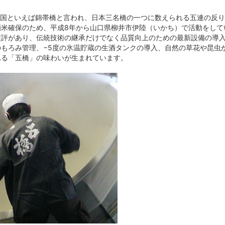
。岩国といえば錦帯橋と言われ、日本三名橋の一つに数えられる五連の反
酒米確保のため、平成8年から山口県柳井市伊陸（いかち）で活動をして
定評があり、伝統技術の継承だけでなく品質向上のための最新設備の導
のもろみ管理、−5度の氷温貯蔵の生酒タンクの導入、自然の草花や昆虫
れる「五橋」の味わいが生まれています。