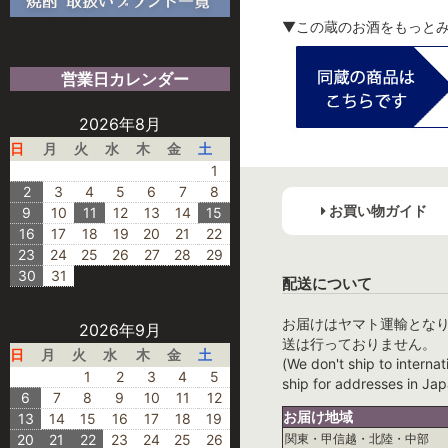
▼この蔵のお酒をもっと
営業日カレンダー
2026年8月
日
月
火
水
木
金
土
1
2
3
4
5
6
7
8
お買い物ガイド
9
10
11
12
13
14
15
16
17
18
19
20
21
22
23
24
25
26
27
28
29
30
31
配送について
お届けはヤマト運輸とな
2026年9月
送は行っておりません。
日
月
火
水
木
金
土
(We don't ship to internat
1
2
3
4
5
ship for addresses in Jap
6
7
8
9
10
11
12
お届け地域
13
14
15
16
17
18
19
20
21
22
23
24
25
26
関東・甲信越・北陸・中部