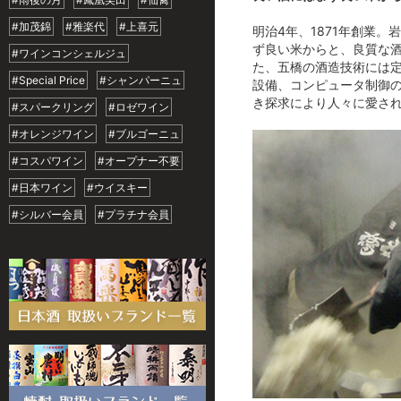
#加茂錦
#雅楽代
#上喜元
明治4年、1871年創業
ず良い米からと、良質な
#ワインコンシェルジュ
た、五橋の酒造技術には
#Special Price
#シャンパーニュ
設備、コンピュータ制御
き探求により人々に愛さ
#スパークリング
#ロゼワイン
#オレンジワイン
#ブルゴーニュ
#コスパワイン
#オープナー不要
#日本ワイン
#ウイスキー
#シルバー会員
#プラチナ会員