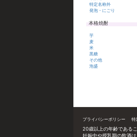
特定名称外
発泡・にごり
本格焼酎
芋
麦
米
黒糖
その他
泡盛
プライバシーポリシー
特
20歳以上の年齢である
妊娠中や授乳期の飲酒は