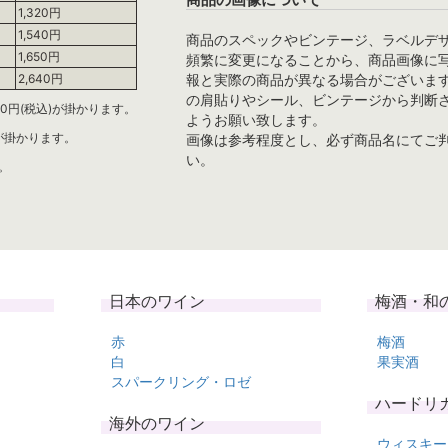
1,320円
1,540円
商品のスペックやビンテージ、ラベルデ
1,650円
頻繁に変更になることから、商品画像に
報と実際の商品が異なる場合がございま
2,640円
の肩貼りやシール、ビンテージから判断
0円(税込)が掛かります。
ようお願い致します。
)が掛かります。
画像は参考程度とし、必ず商品名にてご
い。
。
日本のワイン
梅酒・和
赤
梅酒
白
果実酒
スパークリング・ロゼ
ハードリ
海外のワイン
ウィスキー