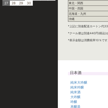
27
28
29
30
東北・関西
中国・四国
北海道・九州
沖縄
*上記に別途配送カートン代33
*クール便は別途440円(税込
*表示金額は消費税率10％です
日本酒
純米大吟醸
純米吟醸
純米酒
大吟醸
吟醸
本醸造