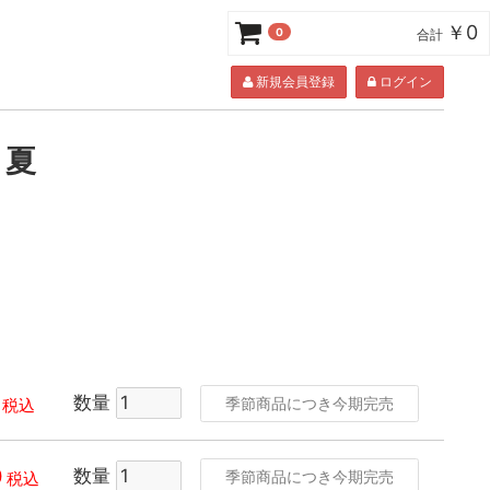
￥0
0
合計
新規会員登録
ログイン
 夏
数量
季節商品につき今期完売
税込
0
数量
季節商品につき今期完売
税込