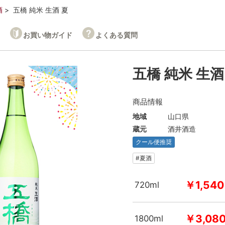
酒
五橋 純米 生酒 夏
お買い物ガイド
よくある質問
五橋 純米 生酒
商品情報
地域
山口県
蔵元
酒井酒造
クール便推奨
#夏酒
￥1,540
720ml
￥3,08
1800ml