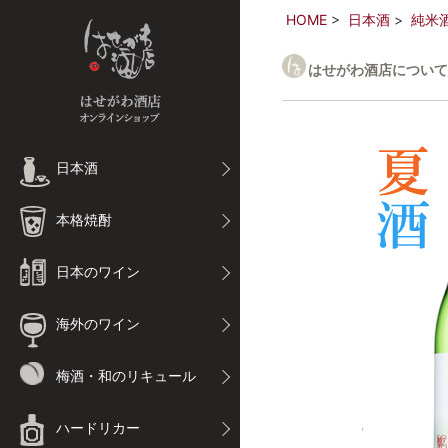
HOME
日本酒
純米
はせがわ酒店について
日本酒
本格焼酎
日本のワイン
海外のワイン
梅酒・和のリキュール
ハードリカー