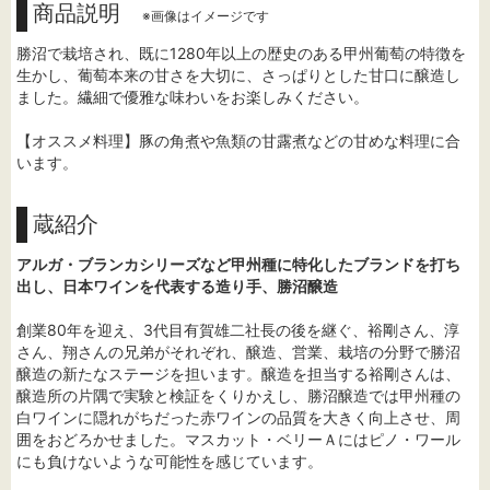
商品説明
※画像はイメージです
勝沼で栽培され、既に1280年以上の歴史のある甲州葡萄の特徴を
生かし、葡萄本来の甘さを大切に、さっぱりとした甘口に醸造し
ました。繊細で優雅な味わいをお楽しみください。
【オススメ料理】豚の角煮や魚類の甘露煮などの甘めな料理に合
います。
蔵紹介
アルガ・ブランカシリーズなど甲州種に特化したブランドを打ち
出し、日本ワインを代表する造り手、勝沼醸造
創業80年を迎え、3代目有賀雄二社長の後を継ぐ、裕剛さん、淳
さん、翔さんの兄弟がそれぞれ、醸造、営業、栽培の分野で勝沼
醸造の新たなステージを担います。醸造を担当する裕剛さんは、
醸造所の片隅で実験と検証をくりかえし、勝沼醸造では甲州種の
白ワインに隠れがちだった赤ワインの品質を大きく向上させ、周
囲をおどろかせました。マスカット・ベリーＡにはピノ・ワール
にも負けないような可能性を感じています。