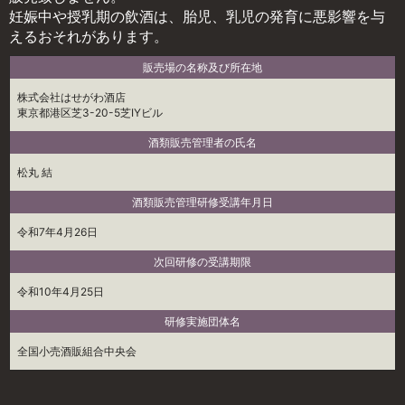
妊娠中や授乳期の飲酒は、胎児、乳児の発育に悪影響を与
えるおそれがあります。
販売場の名称及び所在地
株式会社はせがわ酒店
東京都港区芝3-20-5芝IYビル
酒類販売管理者の氏名
松丸 結
酒類販売管理研修受講年月日
令和7年4月26日
次回研修の受講期限
令和10年4月25日
研修実施団体名
全国小売酒販組合中央会