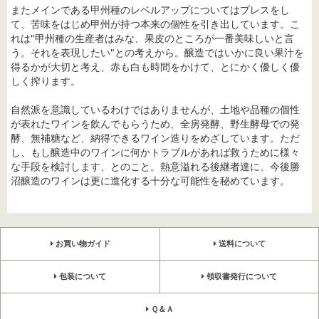
またメインである甲州種のレベルアップについてはプレスをし
て、苦味をはじめ甲州が持つ本来の個性を引き出しています。こ
れは"甲州種の生産者はみな、果皮のところが一番美味しいと言
う。それを表現したい"との考えから。醸造ではいかに良い果汁を
得るかが大切と考え、赤も白も時間をかけて、とにかく優しく優
しく搾ります。
自然派を意識しているわけではありませんが、土地や品種の個性
が表れたワインを飲んでもらうため、全房発酵、野生酵母での発
酵、無補糖など、納得できるワイン造りをめざしています。ただ
し、もし醸造中のワインに何かトラブルがあれば救うために様々
な手段を検討します、とのこと。熱意溢れる後継者達に、今後勝
沼醸造のワインは更に進化する十分な可能性を秘めています。
お買い物ガイド
送料について
包装について
領収書発行について
Ｑ＆Ａ