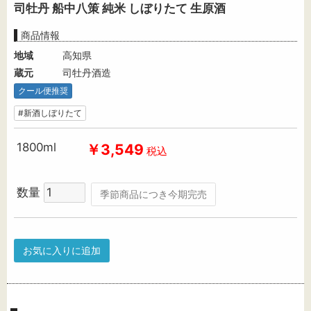
司牡丹 船中八策 純米 しぼりたて 生原酒
商品情報
地域
高知県
蔵元
司牡丹酒造
クール便推奨
#新酒しぼりたて
1800ml
￥3,549
税込
数量
季節商品につき今期完売
お気に入りに追加