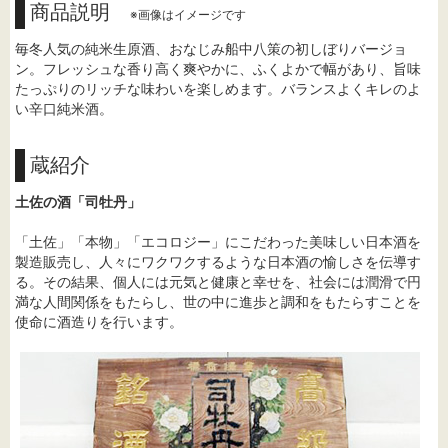
商品説明
※画像はイメージです
毎冬人気の純米生原酒、おなじみ船中八策の初しぼりバージョ
ン。フレッシュな香り高く爽やかに、ふくよかで幅があり、旨味
たっぷりのリッチな味わいを楽しめます。バランスよくキレのよ
い辛口純米酒。
蔵紹介
土佐の酒「司牡丹」
「土佐」「本物」「エコロジー」にこだわった美味しい日本酒を
製造販売し、人々にワクワクするような日本酒の愉しさを伝導す
る。その結果、個人には元気と健康と幸せを、社会には潤滑で円
満な人間関係をもたらし、世の中に進歩と調和をもたらすことを
使命に酒造りを行います。