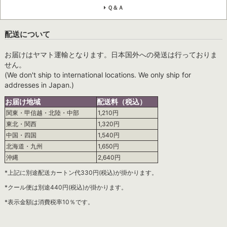
Ｑ＆Ａ
配送について
お届けはヤマト運輸となります。日本国外への発送は行っておりま
せん。
(We don't ship to international locations. We only ship for
addresses in Japan.)
お届け地域
配送料（税込）
関東・甲信越・北陸・中部
1,210円
東北・関西
1,320円
中国・四国
1,540円
北海道・九州
1,650円
沖縄
2,640円
*上記に別途配送カートン代330円(税込)が掛かります。
*クール便は別途440円(税込)が掛かります。
*表示金額は消費税率10％です。