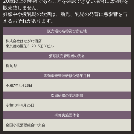
20歳以上の年齢であることを確認できない場合には酒類を
販売致しません。
妊娠中や授乳期の飲酒は、胎児、乳児の発育に悪影響を与
えるおそれがあります。
販売場の名称及び所在地
株式会社はせがわ酒店
東京都港区芝3-20-5芝IYビル
酒類販売管理者の氏名
松丸 結
酒類販売管理研修受講年月日
令和7年4月26日
次回研修の受講期限
令和10年4月25日
研修実施団体名
全国小売酒販組合中央会