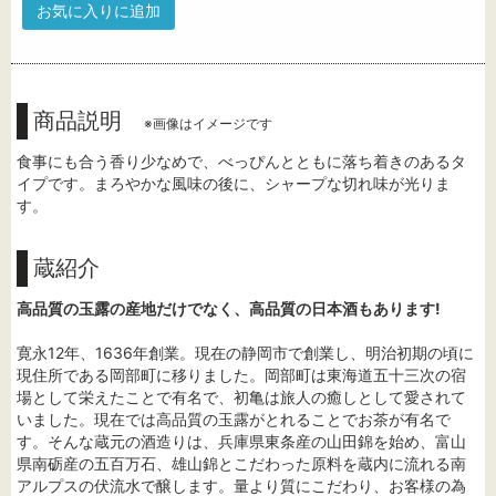
お気に入りに追加
商品説明
※画像はイメージです
食事にも合う香り少なめで、べっぴんとともに落ち着きのあるタ
イプです。まろやかな風味の後に、シャープな切れ味が光りま
す。
蔵紹介
高品質の玉露の産地だけでなく、高品質の日本酒もあります!
寛永12年、1636年創業。現在の静岡市で創業し、明治初期の頃に
現住所である岡部町に移りました。岡部町は東海道五十三次の宿
場として栄えたことで有名で、初亀は旅人の癒しとして愛されて
いました。現在では高品質の玉露がとれることでお茶が有名で
す。そんな蔵元の酒造りは、兵庫県東条産の山田錦を始め、富山
県南砺産の五百万石、雄山錦とこだわった原料を蔵内に流れる南
アルプスの伏流水で醸します。量より質にこだわり、お客様の為