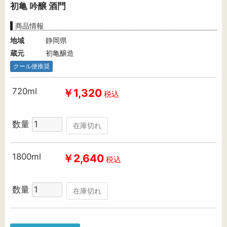
初亀 吟醸 酒門
商品情報
地域
静岡県
蔵元
初亀醸造
クール便推奨
720ml
￥1,320
税込
数量
在庫切れ
1800ml
￥2,640
税込
数量
在庫切れ