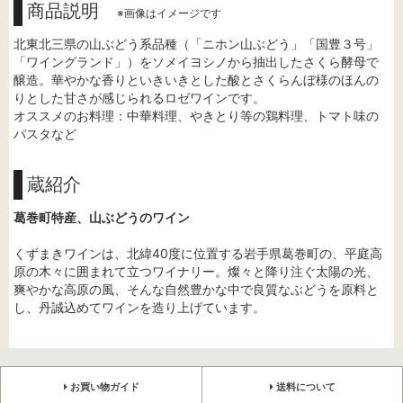
商品説明
※画像はイメージです
北東北三県の山ぶどう系品種（「ニホン山ぶどう」「国豊３号」
「ワイングランド」）をソメイヨシノから抽出したさくら酵母で
醸造。華やかな香りといきいきとした酸とさくらんぼ様のほんの
りとした甘さが感じられるロゼワインです。
オススメのお料理：中華料理、やきとり等の鶏料理、トマト味の
パスタなど
蔵紹介
葛巻町特産、山ぶどうのワイン
くずまきワインは、北緯40度に位置する岩手県葛巻町の、平庭高
原の木々に囲まれて立つワイナリー。燦々と降り注ぐ太陽の光、
爽やかな高原の風、そんな自然豊かな中で良質なぶどうを原料と
し、丹誠込めてワインを造り上げています。
お買い物ガイド
送料について