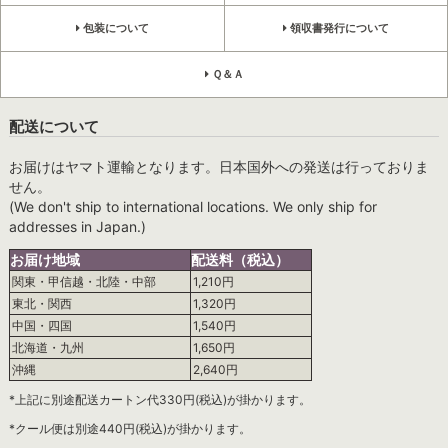
包装について
領収書発行について
Ｑ＆Ａ
配送について
お届けはヤマト運輸となります。日本国外への発送は行っておりま
せん。
(We don't ship to international locations. We only ship for
addresses in Japan.)
お届け地域
配送料（税込）
関東・甲信越・北陸・中部
1,210円
東北・関西
1,320円
中国・四国
1,540円
北海道・九州
1,650円
沖縄
2,640円
*上記に別途配送カートン代330円(税込)が掛かります。
*クール便は別途440円(税込)が掛かります。