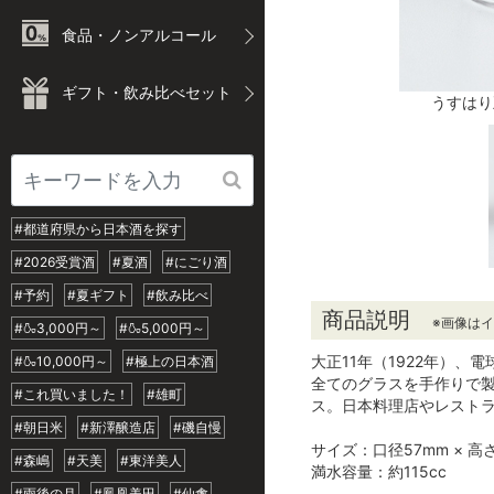
食品・ノンアルコール
ギフト・飲み比べセット
うすはり
#都道府県から日本酒を探す
#2026受賞酒
#夏酒
#にごり酒
#予約
#夏ギフト
#飲み比べ
商品説明
※画像は
#🍶3,000円～
#🍶5,000円～
大正11年（1922年）
#🍶10,000円～
#極上の日本酒
全てのグラスを手作りで
#これ買いました！
#雄町
ス。日本料理店やレスト
#朝日米
#新澤醸造店
#磯自慢
サイズ：口径57mm × 高さ
#森嶋
#天美
#東洋美人
満水容量：約115cc
#雨後の月
#鳳凰美田
#仙禽