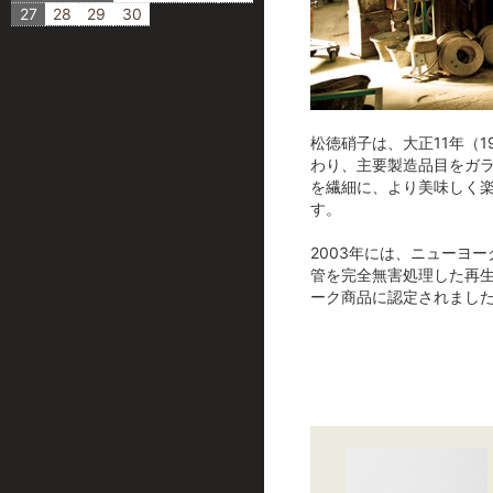
27
28
29
30
松徳硝子は、大正11年（
わり、主要製造品目をガラ
を繊細に、より美味しく
す。
2003年には、ニューヨ
管を完全無害処理した再生
ーク商品に認定されまし