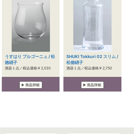
うすはり ブルゴーニュ / 松
SHUKI Tokkuri 02 スリム /
徳硝子
松徳硝子
酒器１点／税込価格:¥ 2,530
酒器１点／税込価格:¥ 2,750