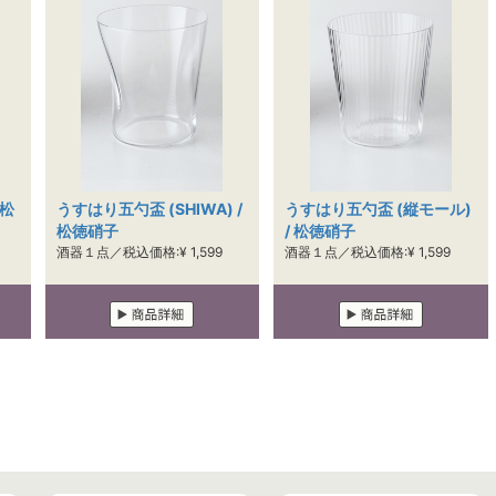
 松
うすはり五勺盃 (SHIWA) /
うすはり五勺盃 (縦モール)
松徳硝子
/ 松徳硝子
酒器１点／税込価格:¥ 1,599
酒器１点／税込価格:¥ 1,599