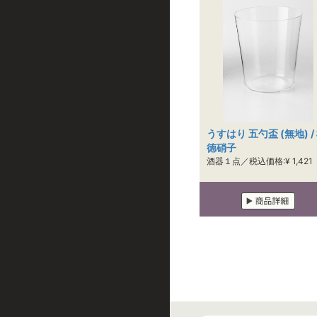
うすはり 五勺盃 (無地) /
徳硝子
酒器１点／税込価格:¥ 1,421