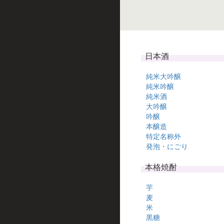
日本酒
純米大吟醸
純米吟醸
純米酒
大吟醸
吟醸
本醸造
特定名称外
発泡・にごり
本格焼酎
芋
麦
米
黒糖