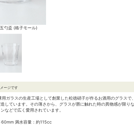
五勺盃 (格子モール)
イメージです
、電球用ガラスの生産工場として創業した松徳硝子が作るお酒用のグラス
製造しています。その薄さから、グラスが唇に触れた時の異物感が限り
ランなどで広く愛用されています。
60mm 満水容量：約115cc