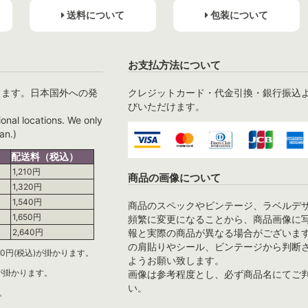
送料について
包装について
お支払方法について
ります。日本国外への発
クレジットカード・代金引換・銀行振込
びいただけます。
ional locations. We only
an.)
配送料（税込）
1,210円
商品の画像について
1,320円
1,540円
商品のスペックやビンテージ、ラベルデ
1,650円
頻繁に変更になることから、商品画像に
報と実際の商品が異なる場合がございま
2,640円
の肩貼りやシール、ビンテージから判断
0円(税込)が掛かります。
ようお願い致します。
)が掛かります。
画像は参考程度とし、必ず商品名にてご
い。
。