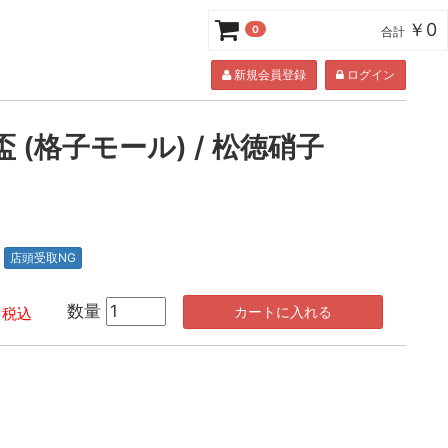
￥0
0
合計
新規会員登録
ログイン
 (格子モール) / 松徳硝子
店頭受取NG
数量
カートに入れる
税込