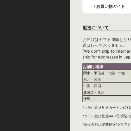
お買い物ガイド
配送について
お届けはヤマト運輸とな
送は行っておりません。
(We don't ship to internat
ship for addresses in Jap
お届け地域
関東・甲信越・北陸・中部
東北・関西
中国・四国
北海道・九州
沖縄
*上記に別途配送カートン代33
*クール便は別途440円(税込
*表示金額は消費税率10％です