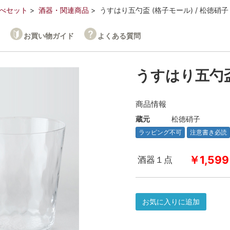
べセット
酒器・関連商品
うすはり五勺盃 (格子モール) / 松徳硝子
お買い物ガイド
よくある質問
うすはり五勺盃
商品情報
蔵元
松徳硝子
ラッピング不可
注意書き必読
￥1,599
酒器１点
お気に入りに追加