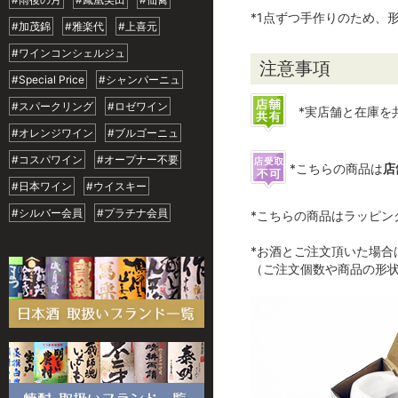
*1点ずつ手作りのため、
#加茂錦
#雅楽代
#上喜元
#ワインコンシェルジュ
注意事項
#Special Price
#シャンパーニュ
#スパークリング
#ロゼワイン
*実店舗と在庫を
#オレンジワイン
#ブルゴーニュ
#コスパワイン
#オープナー不要
*こちらの商品は
店
#日本ワイン
#ウイスキー
#シルバー会員
#プラチナ会員
*こちらの商品はラッピン
*お酒とご注文頂いた場合
（ご注文個数や商品の形