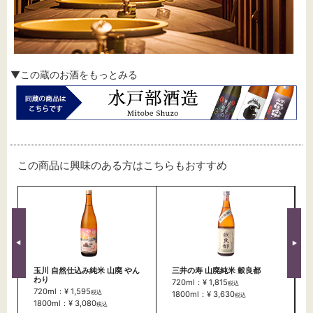
▼この蔵のお酒をもっとみる
この商品に興味のある方はこちらもおすすめ
玉川 自然仕込み純米 山廃 やん
三井の寿 山廃純米 穀良都
わり
720ml：¥ 1,815
税込
720ml：¥ 1,595
税込
1800ml：¥ 3,630
税込
1800ml：¥ 3,080
税込