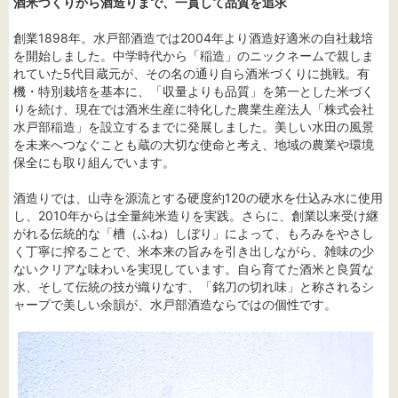
酒米づくりから酒造りまで、一貫して品質を追求
創業1898年。水戸部酒造では2004年より酒造好適米の自社栽培
を開始しました。中学時代から「稲造」のニックネームで親しま
れていた5代目蔵元が、その名の通り自ら酒米づくりに挑戦。有
機・特別栽培を基本に、「収量よりも品質」を第一とした米づく
りを続け、現在では酒米生産に特化した農業生産法人「株式会社
水戸部稲造」を設立するまでに発展しました。美しい水田の風景
を未来へつなぐことも蔵の大切な使命と考え、地域の農業や環境
保全にも取り組んでいます。
酒造りでは、山寺を源流とする硬度約120の硬水を仕込み水に使用
し、2010年からは全量純米造りを実践。さらに、創業以来受け継
がれる伝統的な「槽（ふね）しぼり」によって、もろみをやさし
く丁寧に搾ることで、米本来の旨みを引き出しながら、雑味の少
ないクリアな味わいを実現しています。自ら育てた酒米と良質な
水、そして伝統の技が織りなす、「銘刀の切れ味」と称されるシ
ャープで美しい余韻が、水戸部酒造ならではの個性です。