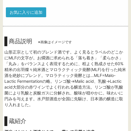
お気に入りに追加
商品説明
※画像はイメージです
山形正宗として初のブレンド酒です。よく見るとラベルのどこか
にMLFの文字が。お燗酒に求められる「落ち着き」「柔らかさ」
「丸み」をバランスよく表現するために、程よく熟成させた60%
精米の出羽燦々純米酒とマロラクティック発酵(MLF)を行った純米
酒を絶妙にブレンド。マロラティック発酵とは…MLF=Malo-
Lactic Fermentationの略。リンゴ酸→Malic acid、乳酸→Lactic
acid大部分の赤ワインでよく行われる醸造方法。リンゴ酸が乳酸
菌により乳酸と炭酸ガスに分解され、酸味が穏やかに。味わいに
円みを与えます。水戸部酒造が全国に先駆け、日本酒の醸造に取
り入れました。
蔵紹介