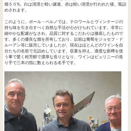
畑５０%。白は清澄と軽い濾過、赤は軽い清澄が行われた後、瓶詰
めされます。
このように、ポール・ペルノでは、テロワールとヴィンテージの
持ち味を引き出すべく自然な手法が心がけられています。非常に
細やかな配慮がなされ、品質に対するこだわりは徹底したもので
す。多くの優良な畑を所有しており、以前は葡萄をジョセフ・ド
ルーアン等に販売していましたが、現在はほとんどのワインを自
分たちの名前で元詰めしています。収量を抑え、適度な新樽を使
う事で驚く程芳醇で濃厚な造りとなり、ワインはピュリニーの造
り手で三本の指に数えられる名手です。