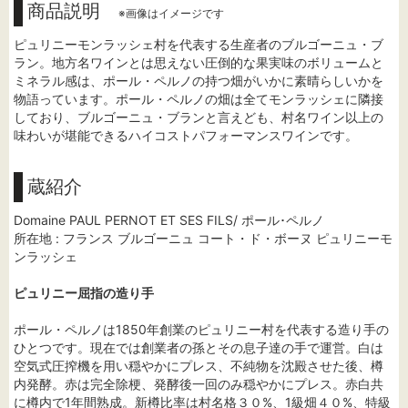
商品説明
※画像はイメージです
ピュリニーモンラッシェ村を代表する生産者のブルゴーニュ・ブ
ラン。地方名ワインとは思えない圧倒的な果実味のボリュームと
ミネラル感は、ポール・ペルノの持つ畑がいかに素晴らしいかを
物語っています。ポール・ペルノの畑は全てモンラッシェに隣接
しており、ブルゴーニュ・ブランと言えども、村名ワイン以上の
味わいが堪能できるハイコストパフォーマンスワインです。
蔵紹介
Domaine PAUL PERNOT ET SES FILS/ ポール･ペルノ
所在地 : フランス ブルゴーニュ コート・ド・ボーヌ ピュリニーモ
ンラッシェ
ピュリニー屈指の造り手
ポール・ペルノは1850年創業のピュリニー村を代表する造り手の
ひとつです。現在では創業者の孫とその息子達の手で運営。白は
空気式圧搾機を用い穏やかにプレス、不純物を沈殿させた後、樽
内発酵。赤は完全除梗、発酵後一回のみ穏やかにプレス。赤白共
に樽内で1年間熟成。新樽比率は村名格３０%、1級畑４０%、特級