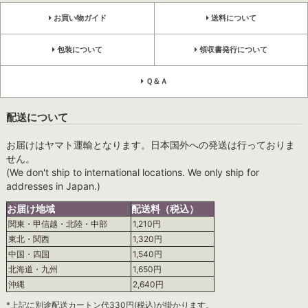
お買い物ガイド
送料について
包装について
領収書発行について
Ｑ＆Ａ
配送について
お届けはヤマト運輸となります。日本国外への発送は行っておりま
せん。
(We don't ship to international locations. We only ship for
addresses in Japan.)
お届け地域
配送料（税込）
関東・甲信越・北陸・中部
1,210円
東北・関西
1,320円
中国・四国
1,540円
北海道・九州
1,650円
沖縄
2,640円
*上記に別途配送カートン代330円(税込)が掛かります。