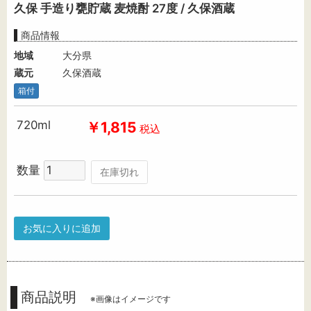
久保 手造り甕貯蔵 麦焼酎 27度 / 久保酒蔵
商品情報
地域
大分県
蔵元
久保酒蔵
箱付
720ml
￥1,815
税込
数量
在庫切れ
お気に入りに追加
商品説明
※画像はイメージです