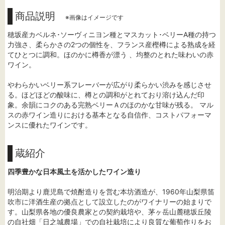
商品説明
※画像はイメージです
穂坂産カベルネ･ソーヴィニヨン種とマスカット･ベリーA種の持つ
力強さ、柔らかさの2つの個性を、フランス産樫樽による熟成を経
てひとつに調和。ほのかに樽香が漂う 、均整のとれた味わいの赤
ワイン。
やわらかいベリー系フレーバーが広がり柔らかい渋みを感じさせ
る。ほどほどの酸味に、樽との調和がとれており溶け込んだ印
象。余韻にコクのある完熟ベリーＡのほのかな甘味が残る。 マル
スの赤ワイン造りにおける基本となる自信作、コストパフォーマ
ンスに優れたワインです。
蔵紹介
四季豊かな日本風土を活かしたワイン造り
明治期より鹿児島で焼酎造りを営む本坊酒造が、1960年山梨県笛
吹市に洋酒生産の拠点として設立したのがワイナリーの始まりで
す。山梨県各地の優良農家との契約栽培や、茅ヶ岳山麓穂坂丘陵
の自社畑「日之城農場」での自社栽培により良質な葡萄作りをお