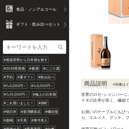
食品・ノンアルコール
ギフト・飲み比べセット
#都道府県から日本酒を探す
#2026受賞酒
#夏酒
#にごり酒
#予約
#夏ギフト
#飲み比べ
商品説明
※画像は
#🍶3,000円～
#🍶5,000円～
世界のロゼ･シャンパーニ
#🍶10,000円～
#極上の日本酒
ドネの比率が高く、繊細
#これ買いました！
#雄町
お祝いのテーブルにもぴっ
#朝日米
#新澤醸造店
#磯自慢
ら、エルメス、グッチ、プ
#森嶋
#天美
#東洋美人
使用品種:ピノ･ノワール
#雨後の月
#鳳凰美田
#仙禽