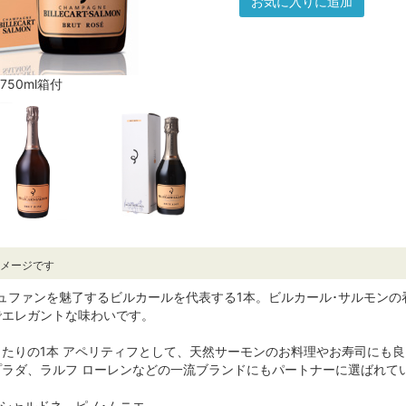
お気に入りに追加
750ml箱付
イメージです
ュファンを魅了するビルカールを代表する1本。ビルカール･サルモンの
でエレガントな味わいです。
たりの1本 アペリティフとして、天然サーモンのお料理やお寿司にも良
ラダ、ラルフ ローレンなどの一流ブランドにもパートナーに選ばれて
、シャルドネ、ピノ･ムニエ