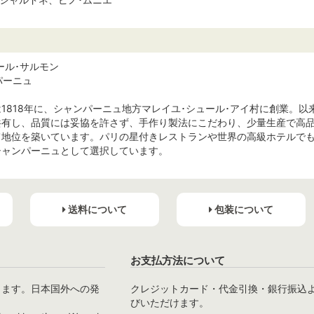
ビルカール･サルモン
パーニュ
1818年に、シャンパーニュ地方マレイユ･シュール･アイ村に創業。以
共有し、品質には妥協を許さず、手作り製法にこだわり、少量生産で高
て地位を築いています。パリの星付きレストランや世界の高級ホテルで
シャンパーニュとして選択しています。
送料について
包装について
お支払方法について
ります。日本国外への発
クレジットカード・代金引換・銀行振込
びいただけます。