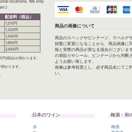
ional locations. We only
an.)
配送料（税込）
1,210円
商品の画像について
1,320円
1,540円
商品のスペックやビンテージ、ラベルデ
1,650円
頻繁に変更になることから、商品画像に
報と実際の商品が異なる場合がございま
2,640円
の肩貼りやシール、ビンテージから判断
0円(税込)が掛かります。
ようお願い致します。
)が掛かります。
画像は参考程度とし、必ず商品名にてご
い。
。
日本のワイン
梅酒・和
赤
梅酒