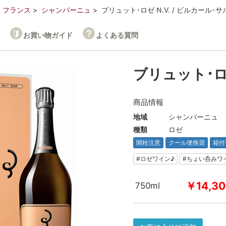
フランス
シャンパーニュ
ブリュット･ロゼ N.V. / ビルカール･
お買い物ガイド
よくある質問
ブリュット･ロゼ
商品情報
地域
シャンパーニュ
種類
ロゼ
開栓注意
クール便推奨
箱付
#ロゼワイン♪
#ちょい呑みワ
￥14,30
750ml