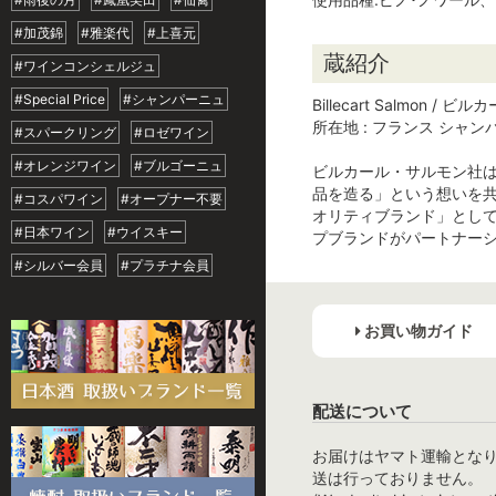
#加茂錦
#雅楽代
#上喜元
蔵紹介
#ワインコンシェルジュ
#Special Price
#シャンパーニュ
Billecart Salmon / 
所在地 : フランス シャン
#スパークリング
#ロゼワイン
#オレンジワイン
#ブルゴーニュ
ビルカール・サルモン社は
品を造る」という想いを
#コスパワイン
#オープナー不要
オリティブランド」とし
#日本ワイン
#ウイスキー
プブランドがパートナー
#シルバー会員
#プラチナ会員
お買い物ガイド
配送について
お届けはヤマト運輸とな
送は行っておりません。