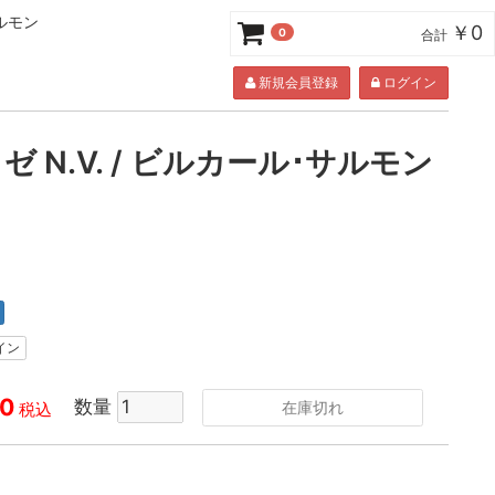
サルモン
￥0
0
合計
新規会員登録
ログイン
 N.V. / ビルカール･サルモン
イン
0
数量
在庫切れ
税込