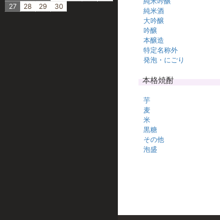
純米吟醸
27
28
29
30
純米酒
大吟醸
吟醸
本醸造
特定名称外
発泡・にごり
本格焼酎
芋
麦
米
黒糖
その他
泡盛