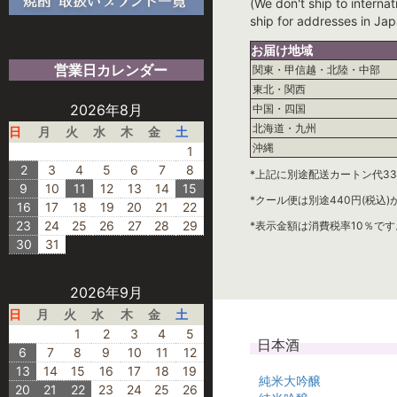
(We don't ship to internat
ship for addresses in Jap
お届け地域
営業日カレンダー
関東・甲信越・北陸・中部
東北・関西
2026年8月
中国・四国
北海道・九州
日
月
火
水
木
金
土
沖縄
1
2
3
4
5
6
7
8
*上記に別途配送カートン代33
9
10
11
12
13
14
15
*クール便は別途440円(税込
16
17
18
19
20
21
22
23
24
25
26
27
28
29
*表示金額は消費税率10％です
30
31
2026年9月
日
月
火
水
木
金
土
1
2
3
4
5
日本酒
6
7
8
9
10
11
12
13
14
15
16
17
18
19
純米大吟醸
20
21
22
23
24
25
26