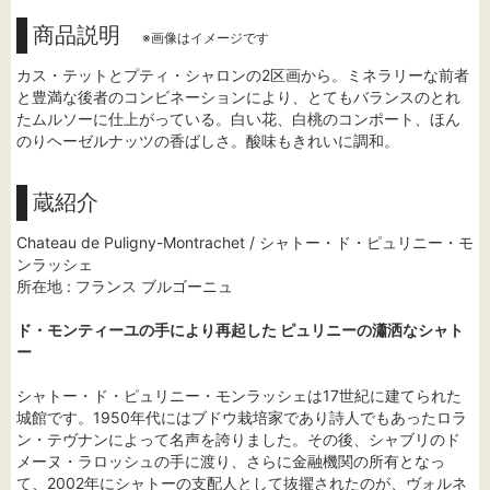
商品説明
※画像はイメージです
カス・テットとプティ・シャロンの2区画から。ミネラリーな前者
と豊満な後者のコンビネーションにより、とてもバランスのとれ
たムルソーに仕上がっている。白い花、白桃のコンポート、ほん
のりヘーゼルナッツの香ばしさ。酸味もきれいに調和。
蔵紹介
Chateau de Puligny-Montrachet / シャトー・ド・ピュリニー・モ
ンラッシェ
所在地 : フランス ブルゴーニュ
ド・モンティーユの手により再起した ピュリニーの瀟洒なシャト
ー
シャトー・ド・ピュリニー・モンラッシェは17世紀に建てられた
城館です。1950年代にはブドウ栽培家であり詩人でもあったロラ
ン・テヴナンによって名声を誇りました。その後、シャブリのド
メーヌ・ラロッシュの手に渡り、さらに金融機関の所有となっ
て、2002年にシャトーの支配人として抜擢されたのが、ヴォルネ