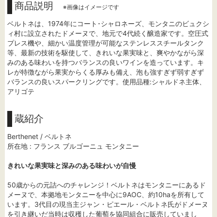
商品説明
※画像はイメージです
ベルトネは、1974年にコート･シャロネーズ、モンタニのビュクシ
ィ村に設立されたドメーヌで、地元で4代続く醸造家です。空圧式
プレス機や、細かい温度管理が可能なステンレススチールタンク
等、最新の技術を駆使して、きれいな果実味と、爽やかながら深
みのある味わいを持つバランスの良いワインを造っています。キ
レが特徴ながら果実からくる厚みも備え、泡も強すぎず弱すぎず
バランスの良いスパークリングです。使用品種:シャルドネ主体、
アリゴテ
蔵紹介
Berthenet / ベルトネ
所在地 : フランス ブルゴーニュ モンタニー
きれいな果実味と深みのある味わいが自慢
50歳からの元詰へのチャレンジ！ベルトネはモンタニーにあるド
メーヌで、本拠地モンタニーを中心に9AOC、約10haを所有して
います。3代目の現当主ジャン・ピエール・ベルトネ氏がドメーヌ
を引き継いだ当時は収穫した葡萄を協同組合に販売していまし