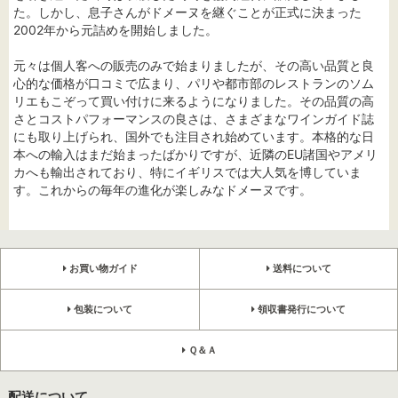
た。しかし、息子さんがドメーヌを継ぐことが正式に決まった
2002年から元詰めを開始しました。
元々は個人客への販売のみで始まりましたが、その高い品質と良
心的な価格が口コミで広まり、パリや都市部のレストランのソム
リエもこぞって買い付けに来るようになりました。その品質の高
さとコストパフォーマンスの良さは、さまざまなワインガイド誌
にも取り上げられ、国外でも注目され始めています。本格的な日
本への輸入はまだ始まったばかりですが、近隣のEU諸国やアメリ
カへも輸出されており、特にイギリスでは大人気を博していま
す。これからの毎年の進化が楽しみなドメーヌです。
お買い物ガイド
送料について
包装について
領収書発行について
Ｑ＆Ａ
配送について